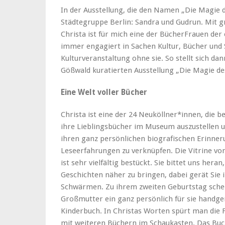
In der Ausstellung, die den Namen „Die Magie d
Städtegruppe Berlin: Sandra und Gudrun. Mit g
Christa ist für mich eine der BücherFrauen der 
immer engagiert in Sachen Kultur, Bücher und 
Kulturveranstaltung ohne sie. So stellt sich da
Gößwald kuratierten Ausstellung „Die Magie des
Eine Welt voller Bücher
Christa ist eine der 24 Neuköllner*innen, die b
ihre Lieblingsbücher im Museum auszustellen u
ihren ganz persönlichen biografischen Erinne
Leseerfahrungen zu verknüpfen. Die Vitrine von
ist sehr vielfältig bestückt. Sie bittet uns heran
Geschichten näher zu bringen, dabei gerät Sie 
Schwärmen. Zu ihrem zweiten Geburtstag schen
Großmutter ein ganz persönlich für sie handg
Kinderbuch. In Christas Worten spürt man die F
mit weiteren Büchern im Schaukasten. Das Buch 