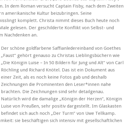
ten. In dem Roman versucht Captain Fisby, nach dem Zweiten
rn amerikanische Kultur beizubringen. Seine
 misslingt komplett. Christa nimmt dieses Buch heute noch
 Male gelesen. Der geschilderte Konflikt von Selbst- und
m Nachdenken an.
Der schöne goldfarbene Saffianledereinband von Goethes
„Faust“ gehört genauso zu Christas Lieblingsbüchern wie
„Die Königin Luise – In 50 Bildern für Jung und Alt“ von Carl
Röchling und Richard Knötel. Das ist ein Dokument aus
einer Zeit, als es noch keine Fotos gab und deshalb
Zeichnungen die Prominenten den Leser*innen nahe
brachten. Die Zeichnungen sind sehr detailgenau.
Natürlich wird die damalige „Königin der Herzen“, Königin
Luise von Preußen, sehr positiv dargestellt. Im Glaskasten
befindet sich auch noch „Der Turm“ von Uwe Tellkamp.
keit: sie beschäftigen sich intensiv mit gesellschaftlichen