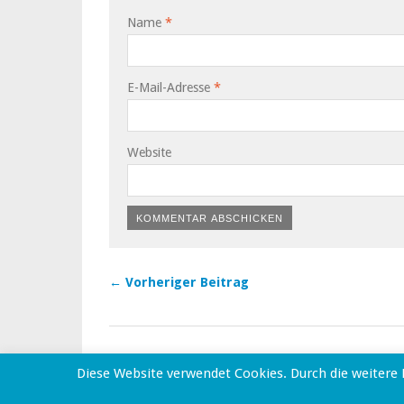
Name
*
E-Mail-Adresse
*
Website
← Vorheriger Beitrag
Proudly powered by
WordPress
|
Theme: Yoko von
Elma
Diese Website verwendet Cookies. Durch die weitere
Oben