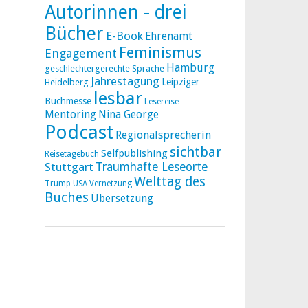
Autorinnen - drei
Bücher
E-Book
Ehrenamt
Feminismus
Engagement
Hamburg
geschlechtergerechte Sprache
Jahrestagung
Leipziger
Heidelberg
lesbar
Buchmesse
Lesereise
Mentoring
Nina George
Podcast
Regionalsprecherin
sichtbar
Selfpublishing
Reisetagebuch
Stuttgart
Traumhafte Leseorte
Welttag des
Trump
USA
Vernetzung
Buches
Übersetzung