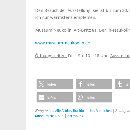
Den Besuch der Ausstellung, sie ist bis zum 30
ich nur wärmstens empfehlen.
Museum Neukölln, Alt-Britz 81, Berlin-Neuköll
www.museum-neukoelln.de
Öffnungszeiten:
Di. – So. 10 – 18 Uhr 
Ausstellu
teilen
teilen
tei
E-Mail
teilen
Kategorien:
Alle Artikel
,
Buchbranche
,
Menschen
| Schlagw
Museum Neukölln
|
Permalink