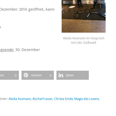
. Dezember 2016 geöffnet, kann
n
Aleida Assmann im Gespräch
mit Udo Gößwald
ngsende:
30. Dezember
len
merken
teilen
0
0
örter:
Aleida Assmann
,
BücherFrauen
,
Christa Emde
,
Magie des Lesens
,