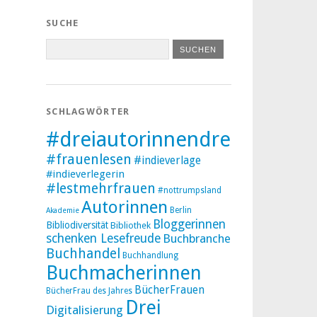
SUCHE
SCHLAGWÖRTER
#dreiautorinnendreibücher
#frauenlesen
#indieverlage
#indieverlegerin
#lestmehrfrauen
#nottrumpsland
Autorinnen
Berlin
Akademie
Bloggerinnen
Bibliodiversität
Bibliothek
schenken Lesefreude
Buchbranche
Buchhandel
Buchhandlung
Buchmacherinnen
BücherFrauen
BücherFrau des Jahres
Drei
Digitalisierung