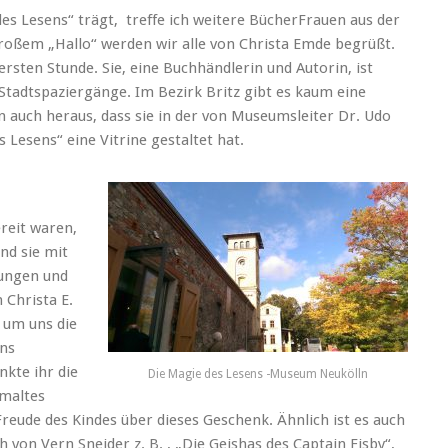
es Lesens“ trägt, treffe ich weitere BücherFrauen aus der
roßem „Hallo“ werden wir alle von Christa Emde begrüßt.
ersten Stunde. Sie, eine Buchhändlerin und Autorin, ist
Stadtspaziergänge. Im Bezirk Britz gibt es kaum eine
nn auch heraus, dass sie in der von Museumsleiter Dr. Udo
 Lesens“ eine Vitrine gestaltet hat.
ereit waren,
nd sie mit
rungen und
 Christa E.
, um uns die
ins
kte ihr die
Die Magie des Lesens -Museum Neukölln
emaltes
reude des Kindes über dieses Geschenk. Ähnlich ist es auch
von Vern Sneider z. B. , „Die Geishas des Captain Fisby“,