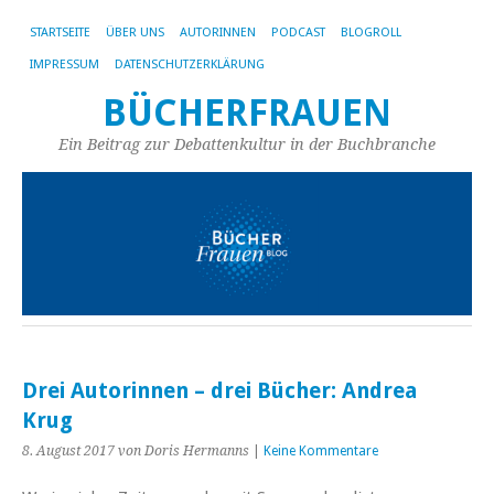
STARTSEITE
ÜBER UNS
AUTORINNEN
PODCAST
BLOGROLL
IMPRESSUM
DATENSCHUTZERKLÄRUNG
BÜCHERFRAUEN
Ein Beitrag zur Debattenkultur in der Buchbranche
Drei Autorinnen – drei Bücher: Andrea
Krug
8. August 2017
von Doris Hermanns
|
Keine Kommentare