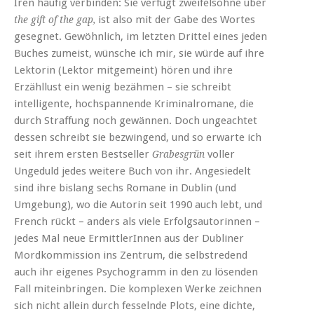
Iren häufig verbinden: Sie verfügt zweifelsohne über
ist also mit der Gabe des Wortes
the gift of the gap,
gesegnet. Gewöhnlich, im letzten Drittel eines jeden
Buches zumeist, wünsche ich mir, sie würde auf ihre
Lektorin (Lektor mitgemeint) hören und ihre
Erzähllust ein wenig bezähmen – sie schreibt
intelligente, hochspannende Kriminalromane, die
durch Straffung noch gewännen. Doch ungeachtet
dessen schreibt sie bezwingend, und so erwarte ich
seit ihrem ersten Bestseller
voller
Grabesgrün
Ungeduld jedes weitere Buch von ihr. Angesiedelt
sind ihre bislang sechs Romane in Dublin (und
Umgebung), wo die Autorin seit 1990 auch lebt, und
French rückt – anders als viele Erfolgsautorinnen –
jedes Mal neue ErmittlerInnen aus der Dubliner
Mordkommission ins Zentrum, die selbstredend
auch ihr eigenes Psychogramm in den zu lösenden
Fall miteinbringen. Die komplexen Werke zeichnen
sich nicht allein durch fesselnde Plots, eine dichte,