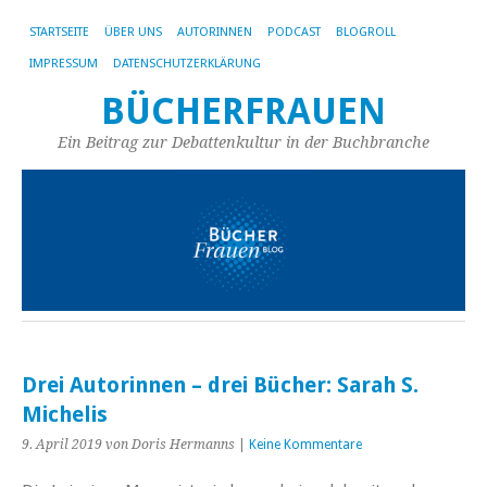
STARTSEITE
ÜBER UNS
AUTORINNEN
PODCAST
BLOGROLL
IMPRESSUM
DATENSCHUTZERKLÄRUNG
BÜCHERFRAUEN
Ein Beitrag zur Debattenkultur in der Buchbranche
Drei Autorinnen – drei Bücher: Sarah S.
Michelis
9. April 2019
von Doris Hermanns
|
Keine Kommentare