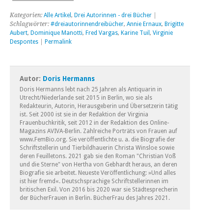
Kategorien:
Alle Artikel
,
Drei Autorinnen - drei Bücher
|
Schlagwörter:
#dreiautorinnendreibücher
,
Annie Ernaux
,
Brigitte
Aubert
,
Dominique Manotti
,
Fred Vargas
,
Karine Tuil
,
Virginie
Despontes
|
Permalink
Autor:
Doris Hermanns
Doris Hermanns lebt nach 25 Jahren als Antiquarin in
Utrecht/Niederlande seit 2015 in Berlin, wo sie als
Redakteurin, Autorin, Herausgeberin und Übersetzerin tätig
ist. Seit 2000 ist sie in der Redaktion der Virginia
Frauenbuchkritik, seit 2012 in der Redaktion des Online-
Magazins AVIVA-Berlin. Zahlreiche Porträts von Frauen auf
www.FemBio.org. Sie veröffentlichte u. a. die Biografie der
Schriftstellerin und Tierbildhauerin Christa Winsloe sowie
deren Feuilletons. 2021 gab sie den Roman "Christian Voß
und die Sterne" von Hertha von Gebhardt heraus, an deren
Biografie sie arbeitet. Neueste Veröffentlichung: »Und alles
ist hier fremd«. Deutschsprachige Schriftstellerinnen im
britischen Exil. Von 2016 bis 2020 war sie Städtesprecherin
der BücherFrauen in Berlin. BücherFrau des Jahres 2021.