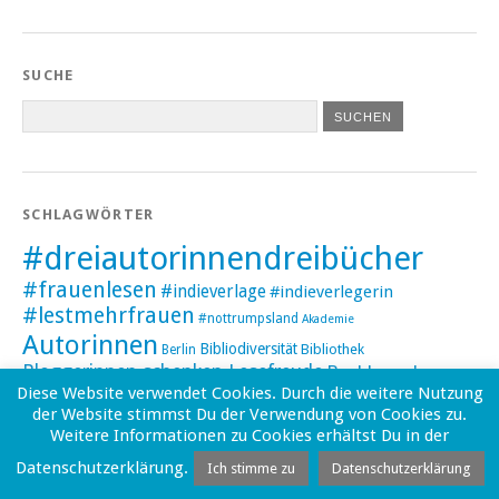
SUCHE
SCHLAGWÖRTER
#dreiautorinnendreibücher
#frauenlesen
#indieverlage
#indieverlegerin
#lestmehrfrauen
#nottrumpsland
Akademie
Autorinnen
Bibliodiversität
Bibliothek
Berlin
Bloggerinnen schenken Lesefreude
Buchbranche
Buchhandel
Diese Website verwendet Cookies. Durch die weitere Nutzung
Buchhandlung
der Website stimmst Du der Verwendung von Cookies zu.
Buchmacherinnen
BücherFrau des Jahres
Weitere Informationen zu Cookies erhältst Du in der
Drei
Digitalisierung
BücherFrauen
Datenschutzerklärung.
Ich stimme zu
Datenschutzerklärung
Autorinnen - drei Bücher
E-Book