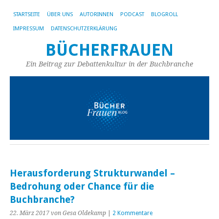
STARTSEITE
ÜBER UNS
AUTORINNEN
PODCAST
BLOGROLL
IMPRESSUM
DATENSCHUTZERKLÄRUNG
BÜCHERFRAUEN
Ein Beitrag zur Debattenkultur in der Buchbranche
Herausforderung Strukturwandel –
Bedrohung oder Chance für die
Buchbranche?
22. März 2017
von Gesa Oldekamp
|
2 Kommentare