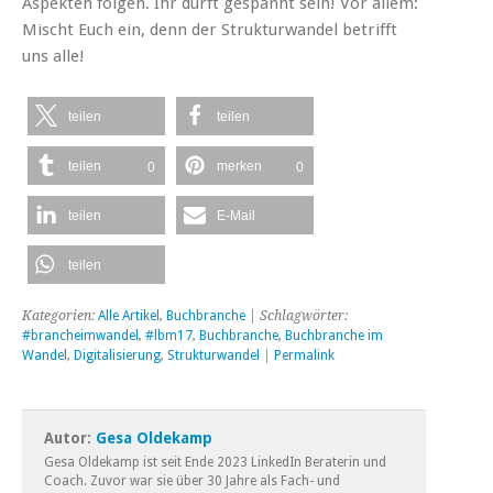
Aspekten folgen. Ihr dürft gespannt sein! Vor allem:
Mischt Euch ein, denn der Strukturwandel betrifft
uns alle!
teilen
teilen
teilen
merken
0
0
teilen
E-Mail
teilen
Kategorien:
Alle Artikel
,
Buchbranche
| Schlagwörter:
#brancheimwandel
,
#lbm17
,
Buchbranche
,
Buchbranche im
Wandel
,
Digitalisierung
,
Strukturwandel
|
Permalink
Autor:
Gesa Oldekamp
Gesa Oldekamp ist seit Ende 2023 LinkedIn Beraterin und
Coach. Zuvor war sie über 30 Jahre als Fach- und