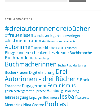
SCHLAGWÖRTER
#dreiautorinnendreibücher
#frauenlesen
#indieverlage
#indieverlegerin
#lestmehrfrauen
#nottrumpsland
Akademie
Autorinnen
Bibliodiversität
Bibliothek
Berlin
Bloggerinnen schenken Lesefreude
Buchbranche
Buchhandel
Buchhandlung
Buchmacherinnen
BücherFrau des Jahres
Drei
Digitalisierung
BücherFrauen
Autorinnen - drei Bücher
E-Book
Feminismus
Engagement
Ehrenamt
Hamburg
geschlechtergerechte Sprache
Heidelberg
lesbar
Jahrestagung
Leipziger Buchmesse
Lesereise
Podcast
Mentoring
Nina George