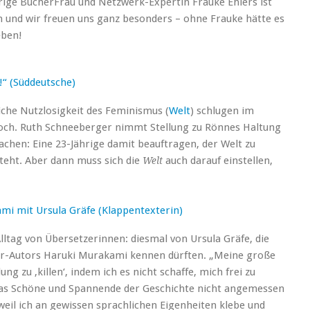
hrige BücherFrau und Netzwerk-Expertin Frauke Ehlers ist
 und wir freuen uns ganz besonders – ohne Frauke hätte es
eben!
!“ (Süddeutsche)
iche Nutzlosigkeit des Feminismus (
Welt
) schlugen im
ch. Ruth Schneeberger nimmt Stellung zu Rönnes Haltung
chen: Eine 23-Jährige damit beauftragen, der Welt zu
teht. Aber dann muss sich die
auch darauf einstellen,
Welt
mi mit Ursula Gräfe (Klappentexterin)
lltag von Übersetzerinnen: diesmal von Ursula Gräfe, die
ller-Autors Haruki Murakami kennen dürften. „Meine große
g zu ‚killen‘, indem ich es nicht schaffe, mich frei zu
das Schöne und Spannende der Geschichte nicht angemessen
 weil ich an gewissen sprachlichen Eigenheiten klebe und