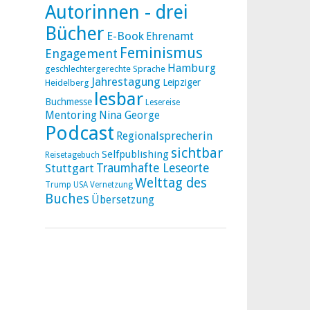
Autorinnen - drei
Bücher
E-Book
Ehrenamt
Feminismus
Engagement
Hamburg
geschlechtergerechte Sprache
Jahrestagung
Leipziger
Heidelberg
lesbar
Buchmesse
Lesereise
Mentoring
Nina George
Podcast
Regionalsprecherin
sichtbar
Selfpublishing
Reisetagebuch
Stuttgart
Traumhafte Leseorte
Welttag des
Trump
USA
Vernetzung
Buches
Übersetzung