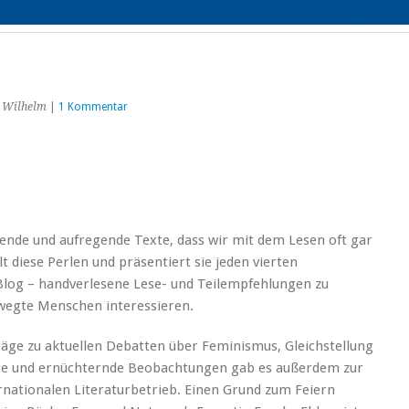
i
 Wilhelm
|
1 Kommentar
ende und aufregende Texte, dass wir mit dem Lesen oft gar
iese Perlen und präsentiert sie jeden vierten
og – handverlesene Lese- und Teilempfehlungen zu
egte Menschen interessieren.
räge zu aktuellen Debatten über Feminismus, Gleichstellung
nte und ernüchternde Beobachtungen gab es außerdem zur
rnationalen Literaturbetrieb. Einen Grund zum Feiern