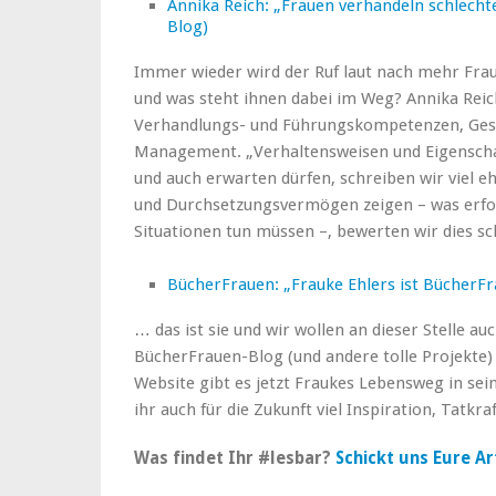
Annika Reich: „Frauen verhandeln schlechte
Blog)
Immer wieder wird der Ruf laut nach mehr Fra
und was steht ihnen dabei im Weg? Annika Reich
Verhandlungs- und Führungskompetenzen, Gesc
Management. „Verhaltensweisen und Eigenschaf
und auch erwarten dürfen, schreiben wir viel 
und Durchsetzungsvermögen zeigen – was erfo
Situationen tun müssen –, bewerten wir dies sc
BücherFrauen: „Frauke Ehlers ist BücherFr
… das ist sie und wir wollen an dieser Stelle a
BücherFrauen-Blog (und andere tolle Projekte)
Website gibt es jetzt Fraukes Lebensweg in sei
ihr auch für die Zukunft viel Inspiration, Tatkr
Was findet Ihr #lesbar?
Schickt uns Eure A