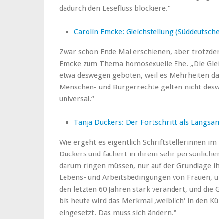
dadurch den Lesefluss blockiere.“
Carolin Emcke: Gleichstellung (Süddeutsche
Zwar schon Ende Mai erschienen, aber trotzdem
Emcke zum Thema homosexuelle Ehe. „Die Gleic
etwa deswegen geboten, weil es Mehrheiten dafür
Menschen- und Bürgerrechte gelten nicht deswe
universal.“
Tanja Dückers: Der Fortschritt als Langs
Wie ergeht es eigentlich Schriftstellerinnen im
Dückers und fächert in ihrem sehr persönliche
darum ringen müssen, nur auf der Grundlage ihr
Lebens- und Arbeitsbedingungen von Frauen, un
den letzten 60 Jahren stark verändert, und die
bis heute wird das Merkmal ‚weiblich‘ in den 
eingesetzt. Das muss sich ändern.“