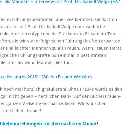
r als Männer“ – Interview mit Prof. Dr. Isabell Welpe (FAZ
uen in Führungspositionen, aber wie kommen sie dorthin
 spricht mit Prof. Dr. Isabell Welpe über weibliche
hlechterstereotype und die Stärken von Frauen im Top-
ten, die wir von erfolgreichen Führungskräften erwarten
eher und leichter Männern zu als Frauen. Wenn Frauen Härte
lgreiche Führungskräfte nun einmal in bestimmten
hlechter als wenn Männer dies tun.“
au des Jahres 2015!“ (BücherFrauen-Website)
uch noch mal herzlich gratulieren! Ohne Frauke würde es den
 gar nicht geben – herzlichen Dank! Auf der BücherFrauen-
ner ganzen Vielseitigkeit nachzulesen. Wir wünschen
aft und Lebensfreude!
rtikelempfehlungen für den nächsten Monat!