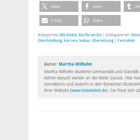
teilen
teilen
tei
E-Mail
teilen
Kategorien:
Alle Artikel
,
Buchbranche
| Schlagwörter:
Auto
Gleichstellung
,
Karriere
,
lesbar
,
Übersetzung
|
Permalink
Autor:
Martha Wilhelm
Martha Wilhelm studierte Germanistik und Slavistik 
kehrte danach wieder an die Alster zurück. Hier mac
Korrektorin und Autorin in den Bereichen illustri
ihrer Website (
www.textwinkel.de
). Sie freut sich