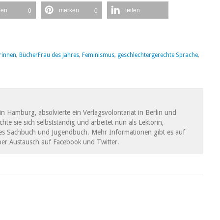
len
merken
teilen
0
0
rinnen
,
BücherFrau des Jahres
,
Feminismus
,
geschlechtergerechte Sprache
,
in Hamburg, absolvierte ein Verlagsvolontariat in Berlin und
hte sie sich selbstständig und arbeitet nun als Lektorin,
ertes Sachbuch und Jugendbuch. Mehr Informationen gibt es auf
 über Austausch auf Facebook und Twitter.