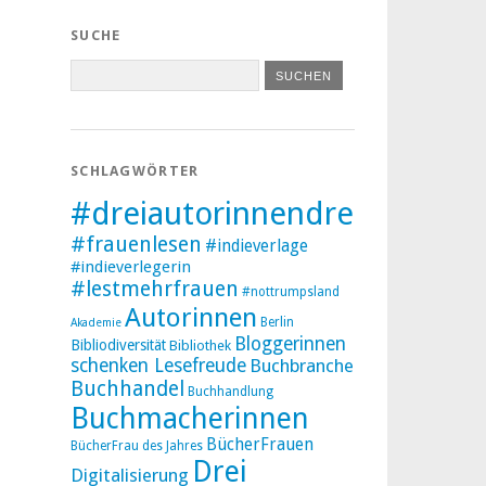
SUCHE
SCHLAGWÖRTER
#dreiautorinnendreibücher
#frauenlesen
#indieverlage
#indieverlegerin
#lestmehrfrauen
#nottrumpsland
Autorinnen
Berlin
Akademie
Bloggerinnen
Bibliodiversität
Bibliothek
schenken Lesefreude
Buchbranche
Buchhandel
Buchhandlung
Buchmacherinnen
BücherFrauen
BücherFrau des Jahres
Drei
Digitalisierung