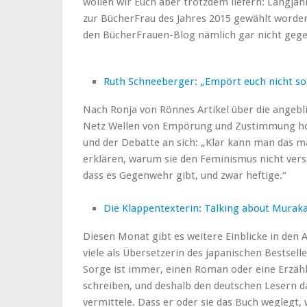
wollen wir Euch aber trotzdem liefern: Langjä
zur BücherFrau des Jahres 2015 gewählt worden
den BücherFrauen-Blog nämlich gar nicht geg
Ruth Schneeberger: „Empört euch nicht so
Nach Ronja von Rönnes Artikel über die angebl
Netz Wellen von Empörung und Zustimmung ho
und der Debatte an sich: „Klar kann man das ma
erklären, warum sie den Feminismus nicht vers
dass es Gegenwehr gibt, und zwar heftige.“
Die Klappentexterin: Talking about Muraka
Diesen Monat gibt es weitere Einblicke in den A
viele als Übersetzerin des japanischen Bestse
Sorge ist immer, einen Roman oder eine Erzählun
schreiben, und deshalb den deutschen Lesern 
vermittele. Dass er oder sie das Buch weglegt,