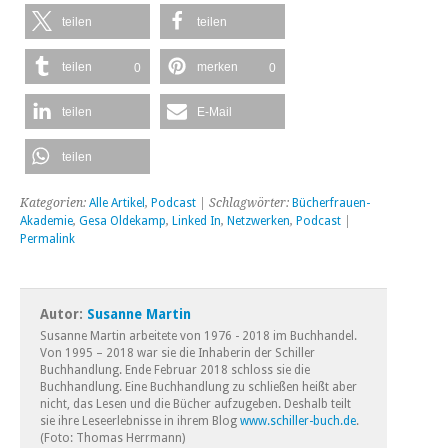
teilen
teilen
teilen
merken
0
0
teilen
E-Mail
teilen
Kategorien:
Alle Artikel
,
Podcast
| Schlagwörter:
Bücherfrauen-
Akademie
,
Gesa Oldekamp
,
Linked In
,
Netzwerken
,
Podcast
|
Permalink
Autor:
Susanne Martin
Susanne Martin arbeitete von 1976 - 2018 im Buchhandel.
Von 1995 – 2018 war sie die Inhaberin der Schiller
Buchhandlung. Ende Februar 2018 schloss sie die
Buchhandlung. Eine Buchhandlung zu schließen heißt aber
nicht, das Lesen und die Bücher aufzugeben. Deshalb teilt
sie ihre Leseerlebnisse in ihrem Blog
www.schiller-buch.de
.
(Foto: Thomas Herrmann)