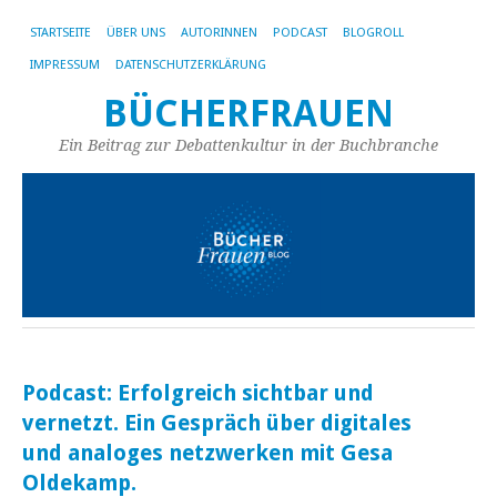
STARTSEITE
ÜBER UNS
AUTORINNEN
PODCAST
BLOGROLL
IMPRESSUM
DATENSCHUTZERKLÄRUNG
BÜCHERFRAUEN
Ein Beitrag zur Debattenkultur in der Buchbranche
Podcast: Erfolgreich sichtbar und
vernetzt. Ein Gespräch über digitales
und analoges netzwerken mit Gesa
Oldekamp.