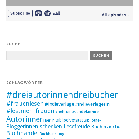
SUCHE
SCHLAGWÖRTER
#dreiautorinnendreibücher
#frauenlesen
#indieverlage
#indieverlegerin
#lestmehrfrauen
#nottrumpsland
Akademie
Autorinnen
Bibliodiversität
Bibliothek
Berlin
Bloggerinnen schenken Lesefreude
Buchbranche
Buchhandel
Buchhandlung