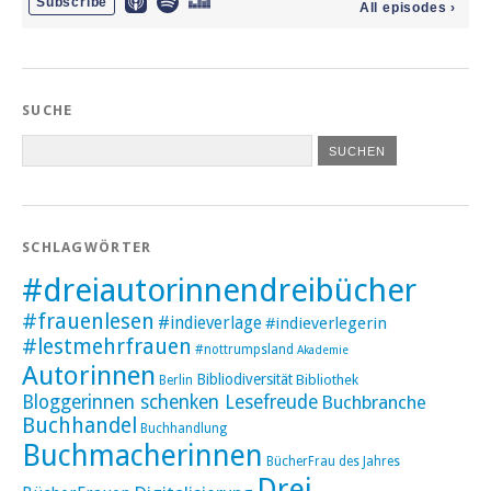
SUCHE
SCHLAGWÖRTER
#dreiautorinnendreibücher
#frauenlesen
#indieverlage
#indieverlegerin
#lestmehrfrauen
#nottrumpsland
Akademie
Autorinnen
Bibliodiversität
Bibliothek
Berlin
Bloggerinnen schenken Lesefreude
Buchbranche
Buchhandel
Buchhandlung
Buchmacherinnen
BücherFrau des Jahres
Drei