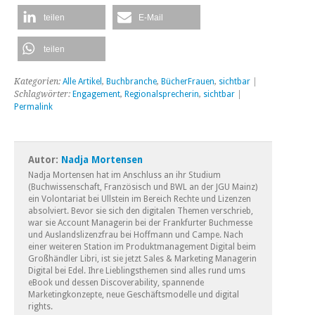
teilen
E-Mail
teilen
Kategorien:
Alle Artikel
,
Buchbranche
,
BücherFrauen
,
sichtbar
|
Schlagwörter:
Engagement
,
Regionalsprecherin
,
sichtbar
|
Permalink
Autor:
Nadja Mortensen
Nadja Mortensen hat im Anschluss an ihr Studium
(Buchwissenschaft, Französisch und BWL an der JGU Mainz)
ein Volontariat bei Ullstein im Bereich Rechte und Lizenzen
absolviert. Bevor sie sich den digitalen Themen verschrieb,
war sie Account Managerin bei der Frankfurter Buchmesse
und Auslandslizenzfrau bei Hoffmann und Campe. Nach
einer weiteren Station im Produktmanagement Digital beim
Großhändler Libri, ist sie jetzt Sales & Marketing Managerin
Digital bei Edel. Ihre Lieblingsthemen sind alles rund ums
eBook und dessen Discoverability, spannende
Marketingkonzepte, neue Geschäftsmodelle und digital
rights.