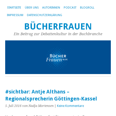
STARTSEITE
ÜBER UNS
AUTORINNEN
PODCAST
BLOGROLL
IMPRESSUM
DATENSCHUTZERKLÄRUNG
BÜCHERFRAUEN
Ein Beitrag zur Debattenkultur in der Buchbranche
#sichtbar: Antje Althans –
Regionalsprecherin Göttingen-Kassel
5. Juli 2016
von Nadja Mortensen
|
Keine Kommentare