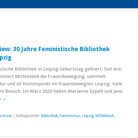
iew: 30 Jahre Feministische Bibliothek
pzig
tische Bibliothek in Leipzig Geburtstag gefeiert. Seit drei
entiert MONAliesA die Frauenbewegung, sammelt
atur und ist Knotenpunkt im frauenbewegten Leipzig. Viele
nen Besuch. Im März 2020 haben Marianne Eppelt und Jana
n
→
odcast
| Schlagwörter:
Bibliothek
,
Feminismus
,
Leipzig
,
MONAliesA
,