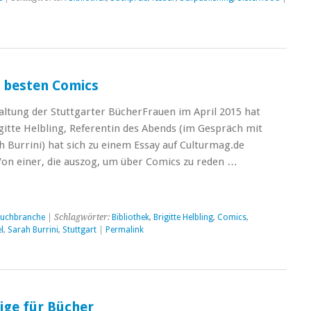
n besten Comics
ltung der Stuttgarter BücherFrauen im April 2015 hat
gitte Helbling, Referentin des Abends (im Gespräch mit
 Burrini) hat sich zu einem Essay auf Culturmag.de
 Von einer, die auszog, um über Comics zu reden …
uchbranche
| Schlagwörter:
Bibliothek
,
Brigitte Helbling
,
Comics
,
l
,
Sarah Burrini
,
Stuttgart
|
Permalink
lige für Bücher