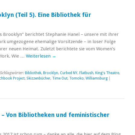
klyn (Teil 5). Eine Bibliothek für
us Brooklyn“ berichtet Stephanie Hanel – unsere mit ihrer
ork umgezogene ehemalige Vorsitzende – in loser Folge
ihrer neuen Heimat. Zuletzt berichtete sie vom Women’s
 York. Wie …
Weiterlesen
→
Schlagwörter:
Bibliothek
,
Brooklyn
,
Curbed NY
,
Flatbush
,
King's Theatre
,
chbook Project
,
Skizzenbücher
,
Time Out
,
Tomoko
,
Williamsburg
|
i – Von Bibliotheken und feministischer
s 2017 ist schon rum – danke an alle, die hier auf dem Blog