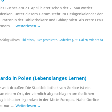
s Buches am 23. April bietet schon der 2. Mai wieder
denken. Unter diesem Datum steht im Heiligenkalender der
Patronin der Bibliothekare und Bibliophilen. Als erste Frau
n einem …
Weiterlesen
→
Schlagwörter:
Bibliothek
,
Buchgeschichte
,
Gedenktag
,
St. Gallen
,
Wiborada
onardo in Polen (Lebenslanges Lernen)
 weit draußen Die Stadtbibliothek von Gorlice ist ein
 an einem Ort, der ziemlich abgeschlagen am östlichen
Zugleich aber irgendwo in der Mitte Europas. Nahe Gorlice
cht nur …
Weiterlesen
→