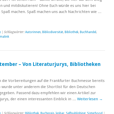
 und mitdiskutieren! Ohne Euch würde es uns hier bei
el Spaß machen. Spaß machen uns auch Nachrichten wie …
e
| Schlagwörter:
Autorinnen
,
Bibliodiversität
,
Bibliothek
,
Buchhandel
,
malink
tember – Von Literaturjurys, Bibliotheken
d
 die Vorbereitungen auf die Frankfurter Buchmesse bereits
 wurde unter anderem die Shortlist für den Deutschen
egeben. Passend dazu empfehlen wir einen Artikel zur
jurys, der einen interessanten Einblick in …
Weiterlesen
→
e
| Schlagwörter:
Bibliothek
,
Buchpreis
,
lesbar
,
Selfpublishing
,
Sisterhood
|