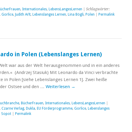
ücherFrauen
,
Internationales
,
LebensLangesLernen
| Schlagwörter:
,
Gorlice
,
Judith Arlt
,
Lebenslanges Lernen
,
Lina Bögli
,
Polen
|
Permalink
onardo in Polen (Lebenslanges Lernen)
Welt war aus der Welt herausgenommen und in ein anderes
den.« (Andrzej Stasiuk) Mit Leonardo da Vinci verbrachte
e in Polen [siehe Lebenslanges Lernen 1]. Zwei heiße
der Ostsee und den …
Weiterlesen
→
uchbranche
,
BücherFrauen
,
Internationales
,
LebensLangesLernen
|
,
Czarne Verlag
,
Dukla
,
EU Förderprogramme
,
Gorlice
,
Lebenslanges
,
Sopot
|
Permalink