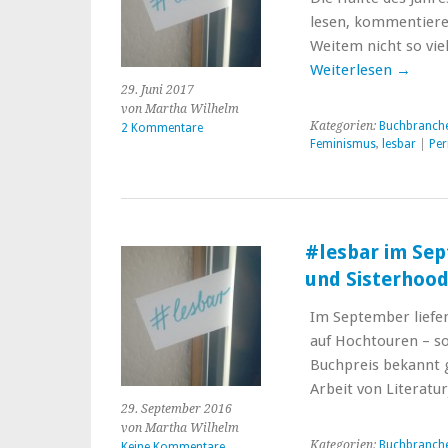
lesen, kommentieren
Weitem nicht so vi
Weiterlesen
→
29. Juni 2017
von Martha Wilhelm
Kategorien:
Buchbranch
2 Kommentare
Feminismus
,
lesbar
|
Per
#lesbar im Sep
und Sisterhoo
Im September liefen
auf Hochtouren – so
Buchpreis bekannt g
Arbeit von Literatur
29. September 2016
von Martha Wilhelm
Kategorien:
Buchbranch
Keine Kommentare