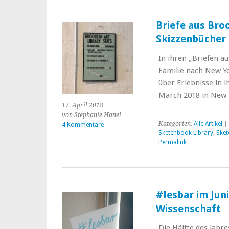
Briefe aus Broo
Skizzenbücher
In ihren „Briefen a
Familie nach New Y
über Erlebnisse in 
March 2018 in New
17. April 2018
von Stephanie Hanel
Kategorien:
Alle Artikel
| 
4 Kommentare
Sketchbook Library
,
Sket
Permalink
#lesbar im Jun
Wissenschaft
Die Hälfte des Jahre