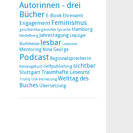
Autorinnen - drei
Bücher
E-Book
Ehrenamt
Feminismus
Engagement
Hamburg
geschlechtergerechte Sprache
Jahrestagung
Leipziger
Heidelberg
lesbar
Buchmesse
Lesereise
Mentoring
Nina George
Podcast
Regionalsprecherin
sichtbar
Selfpublishing
Reisetagebuch
Stuttgart
Traumhafte Leseorte
Welttag des
Trump
USA
Vernetzung
Buches
Übersetzung