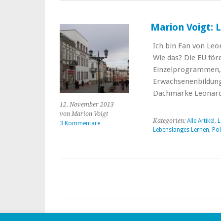
Marion Voigt: 
Ich bin Fan von Leo
Wie das? Die EU för
Einzelprogrammen, 
Erwachsenenbildung 
Dachmarke Leona
12. November 2013
von Marion Voigt
Kategorien:
Alle Artikel
,
L
3 Kommentare
Lebenslanges Lernen
,
Po
Proudly powered by
WordPress
|
Theme: Yoko von
Elma