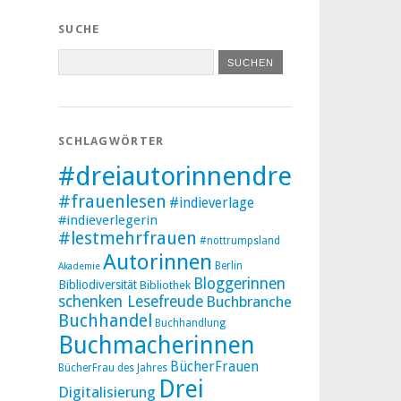
SUCHE
SCHLAGWÖRTER
#dreiautorinnendreibücher
#frauenlesen
#indieverlage
#indieverlegerin
#lestmehrfrauen
#nottrumpsland
Autorinnen
Berlin
Akademie
Bloggerinnen
Bibliodiversität
Bibliothek
schenken Lesefreude
Buchbranche
Buchhandel
Buchhandlung
Buchmacherinnen
BücherFrauen
BücherFrau des Jahres
Drei
Digitalisierung