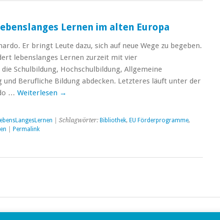
Lebenslanges Lernen im alten Europa
nardo. Er bringt Leute dazu, sich auf neue Wege zu begeben.
dert lebenslanges Lernen zurzeit mit vier
die Schulbildung, Hochschulbildung, Allgemeine
und Berufliche Bildung abdecken. Letzteres läuft unter der
rdo …
Weiterlesen
→
ebensLangesLernen
| Schlagwörter:
Bibliothek
,
EU Förderprogramme
,
len
|
Permalink
studio