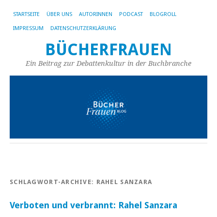
STARTSEITE
ÜBER UNS
AUTORINNEN
PODCAST
BLOGROLL
IMPRESSUM
DATENSCHUTZERKLÄRUNG
BÜCHERFRAUEN
Ein Beitrag zur Debattenkultur in der Buchbranche
SCHLAGWORT-ARCHIVE:
RAHEL SANZARA
Verboten und verbrannt: Rahel Sanzara