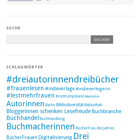
SUCHE
SCHLAGWÖRTER
#dreiautorinnendreibücher
#frauenlesen
#indieverlage
#indieverlegerin
#lestmehrfrauen
#nottrumpsland
Akademie
Autorinnen
Bibliodiversität
Bibliothek
Berlin
Bloggerinnen schenken Lesefreude
Buchbranche
Buchhandel
Buchhandlung
Buchmacherinnen
BücherFrau des Jahres
Drei
Digitalisierung
BücherFrauen