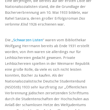
Eine derjenigen, die bereits auf der ersten Liste der
Nationalsozialisten stand, die die Grundlage der
Bücherverbrennung am 10. Mai 1933 bildete, war
Rahel Sanzara, deren großer Erfolgsroman
Das
1926 erschienen war.
verlorene Kind
Die „
Schwarzen Listen
“ waren vom Bibliothekar
Wolfgang Herrmann bereits ab Ende 1931 erstellt
worden, von ihm waren sie allerdings nur für
Leihbüchereien gedacht gewesen. Private
Leihbüchereien spielten in der Weimarer Republik
eine große Rolle, da viele es sich nicht leisten
konnten, Bücher zu kaufen. Als der
Nationalsozialistische Deutsche Studentenbund
(NSDStB) 1933 sehr kurzfristig zur „Öffentlichen
Verbrennung jüdischen zersetzenden Schrifttums
durch die Studentenschaften der Hochschulen aus
Anlaß der schamlosen Hetze des Weltjudentums