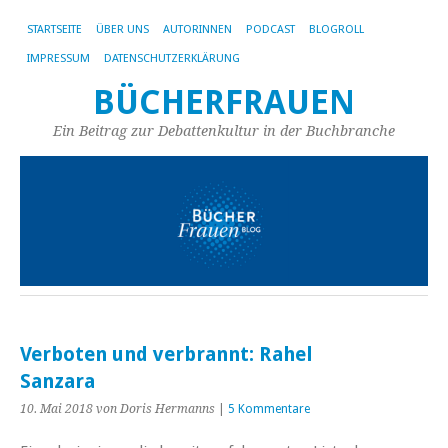
STARTSEITE
ÜBER UNS
AUTORINNEN
PODCAST
BLOGROLL
IMPRESSUM
DATENSCHUTZERKLÄRUNG
BÜCHERFRAUEN
Ein Beitrag zur Debattenkultur in der Buchbranche
Verboten und verbrannt: Rahel
Sanzara
10. Mai 2018
von Doris Hermanns
|
5 Kommentare