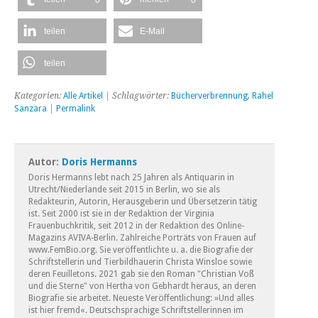
teilen
E-Mail
teilen
Kategorien:
Alle Artikel
| Schlagwörter:
Bücherverbrennung
,
Rahel
Sanzara
|
Permalink
Autor:
Doris Hermanns
Doris Hermanns lebt nach 25 Jahren als Antiquarin in
Utrecht/Niederlande seit 2015 in Berlin, wo sie als
Redakteurin, Autorin, Herausgeberin und Übersetzerin tätig
ist. Seit 2000 ist sie in der Redaktion der Virginia
Frauenbuchkritik, seit 2012 in der Redaktion des Online-
Magazins AVIVA-Berlin. Zahlreiche Porträts von Frauen auf
www.FemBio.org. Sie veröffentlichte u. a. die Biografie der
Schriftstellerin und Tierbildhauerin Christa Winsloe sowie
deren Feuilletons. 2021 gab sie den Roman "Christian Voß
und die Sterne" von Hertha von Gebhardt heraus, an deren
Biografie sie arbeitet. Neueste Veröffentlichung: »Und alles
ist hier fremd«. Deutschsprachige Schriftstellerinnen im