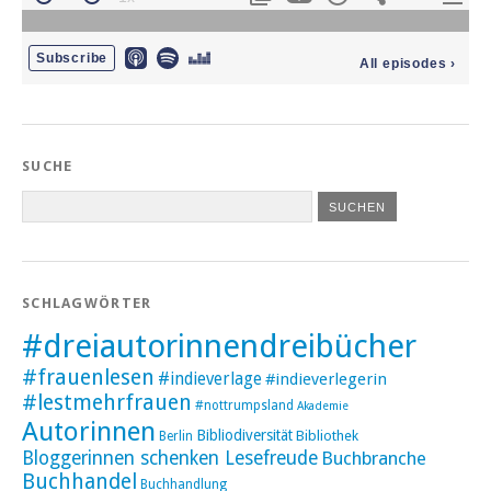
SUCHE
SCHLAGWÖRTER
#dreiautorinnendreibücher
#frauenlesen
#indieverlage
#indieverlegerin
#lestmehrfrauen
#nottrumpsland
Akademie
Autorinnen
Bibliodiversität
Bibliothek
Berlin
Bloggerinnen schenken Lesefreude
Buchbranche
Buchhandel
Buchhandlung