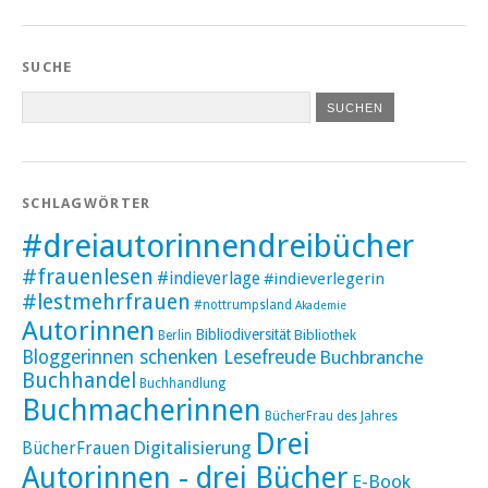
SUCHE
SCHLAGWÖRTER
#dreiautorinnendreibücher
#frauenlesen
#indieverlage
#indieverlegerin
#lestmehrfrauen
#nottrumpsland
Akademie
Autorinnen
Bibliodiversität
Bibliothek
Berlin
Bloggerinnen schenken Lesefreude
Buchbranche
Buchhandel
Buchhandlung
Buchmacherinnen
BücherFrau des Jahres
Drei
Digitalisierung
BücherFrauen
Autorinnen - drei Bücher
E-Book