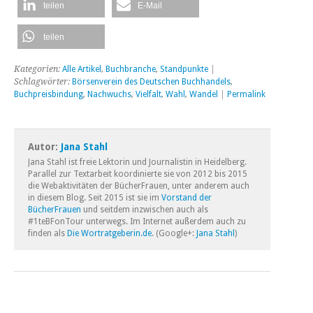
teilen
E-Mail
teilen
Kategorien:
Alle Artikel
,
Buchbranche
,
Standpunkte
|
Schlagwörter:
Börsenverein des Deutschen Buchhandels
,
Buchpreisbindung
,
Nachwuchs
,
Vielfalt
,
Wahl
,
Wandel
|
Permalink
Autor:
Jana Stahl
Jana Stahl ist freie Lektorin und Journalistin in Heidelberg.
Parallel zur Textarbeit koordinierte sie von 2012 bis 2015
die Webaktivitäten der BücherFrauen, unter anderem auch
in diesem Blog. Seit 2015 ist sie im
Vorstand der
BücherFrauen
und seitdem inzwischen auch als
#1teBFonTour unterwegs. Im Internet außerdem auch zu
finden als
Die Wortratgeberin.de
. (Google+:
Jana Stahl
)