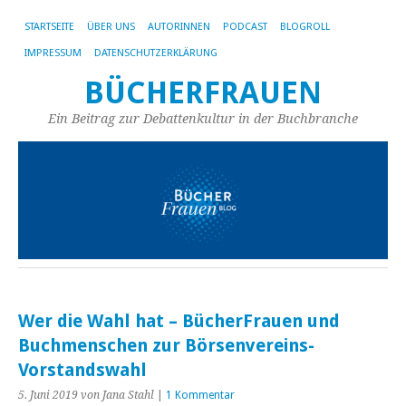
STARTSEITE
ÜBER UNS
AUTORINNEN
PODCAST
BLOGROLL
IMPRESSUM
DATENSCHUTZERKLÄRUNG
BÜCHERFRAUEN
Ein Beitrag zur Debattenkultur in der Buchbranche
Wer die Wahl hat – BücherFrauen und
Buchmenschen zur Börsenvereins-
Vorstandswahl
5. Juni 2019
von Jana Stahl
|
1 Kommentar