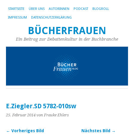
STARTSEITE
ÜBER UNS
AUTORINNEN
PODCAST
BLOGROLL
IMPRESSUM
DATENSCHUTZERKLÄRUNG
BÜCHERFRAUEN
Ein Beitrag zur Debattenkultur in der Buchbranche
E.Ziegler.SD 5782-010sw
25. Februar 2014
von Frauke Ehlers
← Vorheriges Bild
Nächstes Bild →