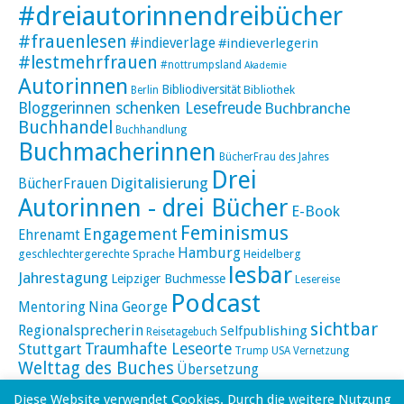
#dreiautorinnendreibücher
#frauenlesen
#indieverlage
#indieverlegerin
#lestmehrfrauen
#nottrumpsland
Akademie
Autorinnen
Bibliodiversität
Bibliothek
Berlin
Bloggerinnen schenken Lesefreude
Buchbranche
Buchhandel
Buchhandlung
Buchmacherinnen
BücherFrau des Jahres
Drei
Digitalisierung
BücherFrauen
Autorinnen - drei Bücher
E-Book
Feminismus
Engagement
Ehrenamt
Hamburg
geschlechtergerechte Sprache
Heidelberg
lesbar
Jahrestagung
Leipziger Buchmesse
Lesereise
Podcast
Mentoring
Nina George
sichtbar
Regionalsprecherin
Selfpublishing
Reisetagebuch
Stuttgart
Traumhafte Leseorte
Trump
USA
Vernetzung
Welttag des Buches
Übersetzung
Diese Website verwendet Cookies. Durch die weitere Nutzung