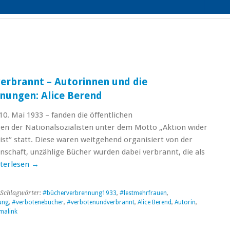
erbrannt – Autorinnen und die
nungen: Alice Berend
10. Mai 1933 – fanden die öffentlichen
n der Nationalsozialisten unter dem Motto „Aktion wider
st“ statt. Diese waren weitgehend organisiert von der
schaft, unzählige Bücher wurden dabei verbrannt, die als
terlesen
→
Schlagwörter:
#bücherverbrennung1933
,
#lestmehrfrauen
,
ung
,
#verbotenebücher
,
#verbotenundverbrannt
,
Alice Berend
,
Autorin
,
malink