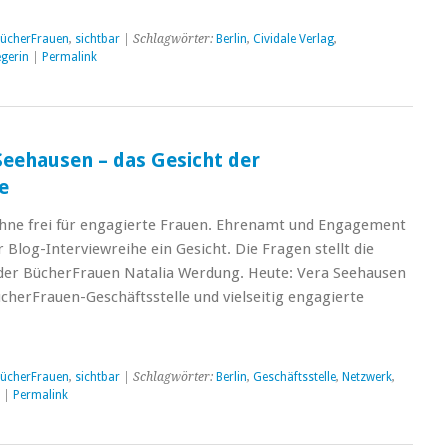
ücherFrauen
,
sichtbar
| Schlagwörter:
Berlin
,
Cividale Verlag
,
egerin
|
Permalink
 Seehausen – das Gesicht der
e
hne frei für engagierte Frauen. Ehrenamt und Engagement
Blog-Interviewreihe ein Gesicht. Die Fragen stellt die
 der BücherFrauen Natalia Werdung. Heute: Vera Seehausen
ücherFrauen-Geschäftsstelle und vielseitig engagierte
ücherFrauen
,
sichtbar
| Schlagwörter:
Berlin
,
Geschäftsstelle
,
Netzwerk
,
|
Permalink