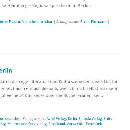
nke Heimberg – Regionalsprecherin in Berlin.
ücherFrauen
,
Menschen
,
sichtbar
| Schlagwörter:
Berlin
,
Ehrenamt
|
erlin
 durch die rege Literatur- und Kulturszene der ideale Ort für
 zuletzt auch einfach deshalb, weil ich mich selbst hier sehr
gut vernetzt bin, sei es über die BücherFrauen, sei …
uchbranche
| Schlagwörter:
AvivA Verlag
,
Berlin
,
Binooki Verlag
,
Britta
rlag
,
Matthes und Seitz Verlag
,
Streifband
,
Vorwerk8
|
Permalink