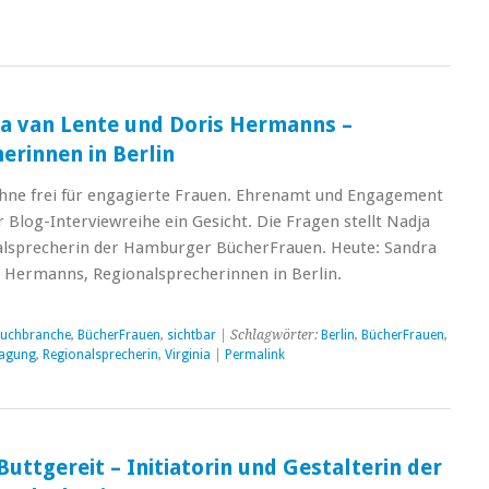
ra van Lente und Doris Hermanns –
erinnen in Berlin
hne frei für engagierte Frauen. Ehrenamt und Engagement
Blog-Interviewreihe ein Gesicht. Die Fragen stellt Nadja
lsprecherin der Hamburger BücherFrauen. Heute: Sandra
 Hermanns, Regionalsprecherinnen in Berlin.
uchbranche
,
BücherFrauen
,
sichtbar
| Schlagwörter:
Berlin
,
BücherFrauen
,
tagung
,
Regionalsprecherin
,
Virginia
|
Permalink
 Buttgereit – Initiatorin und Gestalterin der