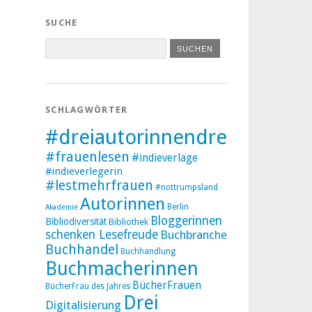
SUCHE
SCHLAGWÖRTER
#dreiautorinnendreibücher
#frauenlesen
#indieverlage
#indieverlegerin
#lestmehrfrauen
#nottrumpsland
Autorinnen
Berlin
Akademie
Bloggerinnen
Bibliodiversität
Bibliothek
schenken Lesefreude
Buchbranche
Buchhandel
Buchhandlung
Buchmacherinnen
BücherFrauen
BücherFrau des Jahres
Drei
Digitalisierung