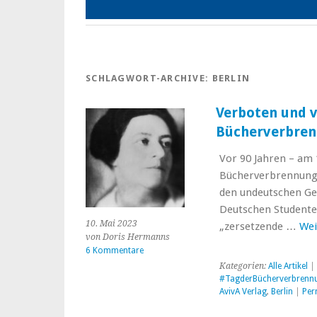
SCHLAGWORT-ARCHIVE:
BERLIN
Verboten und v
Bücherverbren
Vor 90 Jahren – am 
Bücherverbrennunge
den undeutschen Gei
Deutschen Studenten
10. Mai 2023
„zersetzende …
Wei
von Doris Hermanns
6 Kommentare
Kategorien:
Alle Artikel
| 
#TagderBücherverbrenn
AvivA Verlag
,
Berlin
|
Per