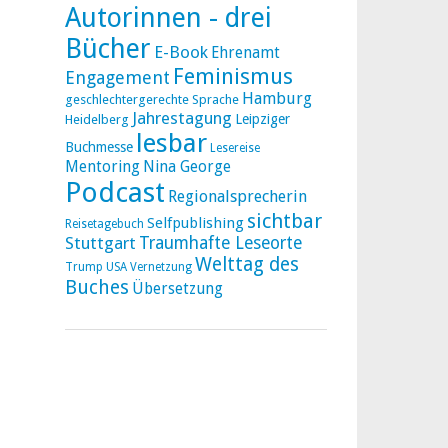
Autorinnen - drei
Bücher
E-Book
Ehrenamt
Feminismus
Engagement
Hamburg
geschlechtergerechte Sprache
Jahrestagung
Leipziger
Heidelberg
lesbar
Buchmesse
Lesereise
Mentoring
Nina George
Podcast
Regionalsprecherin
sichtbar
Selfpublishing
Reisetagebuch
Stuttgart
Traumhafte Leseorte
Welttag des
Trump
USA
Vernetzung
Buches
Übersetzung