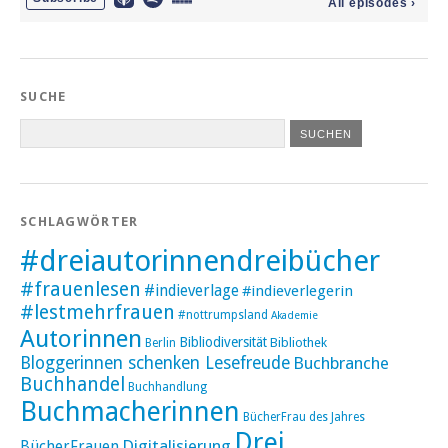
SUCHE
SCHLAGWÖRTER
#dreiautorinnendreibücher
#frauenlesen
#indieverlage
#indieverlegerin
#lestmehrfrauen
#nottrumpsland
Akademie
Autorinnen
Bibliodiversität
Bibliothek
Berlin
Bloggerinnen schenken Lesefreude
Buchbranche
Buchhandel
Buchhandlung
Buchmacherinnen
BücherFrau des Jahres
Drei
Digitalisierung
BücherFrauen