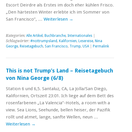
Escort Deirdre als Erstes im doch eher kühlen Frisco.
„Den härtesten Winter erlebte ich im Sommer von
San Francisco“, …
Weiterlesen
→
Kategorien:
Alle Artikel
,
Buchbranche
,
Internationales
|
Schlagwörter:
#nottrumpsland
,
Kalifornien
,
Lesereise
,
Nina
George
,
Reisetagebuch
,
San Francisco
,
Trump
,
USA
|
Permalink
This is not Trump’s Land – Reisetagebuch
von Nina George (6/8)
Station 6 und 6,5. Santaluz, CA, La Jolla/San Diego,
Kalifornien, Ortszeit 23:01. Ich liege auf dem Bett des
rosenfarbenen „La Valencia“-Hotels, a room with a
view. Sea Lions, Seehunde, bellen heiser, der Pazifik
rollt und atmet, lange, sanfte Wellen, neun …
Weiterlesen
→