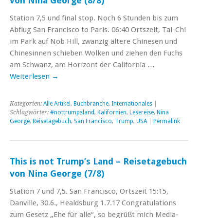
von Nina George (8/8)
Station 7,5 und final stop. Noch 6 Stunden bis zum
Abflug San Francisco to Paris. 06:40 Ortszeit, Tai-Chi
im Park auf Nob Hill, zwanzig ältere Chinesen und
Chinesinnen schieben Wolken und ziehen den Fuchs
am Schwanz, am Horizont der California …
Weiterlesen
→
Kategorien:
Alle Artikel
,
Buchbranche
,
Internationales
|
Schlagwörter:
#nottrumpsland
,
Kalifornien
,
Lesereise
,
Nina
George
,
Reisetagebuch
,
San Francisco
,
Trump
,
USA
|
Permalink
This is not Trump’s Land – Reisetagebuch
von Nina George (7/8)
Station 7 und 7,5. San Francisco, Ortszeit 15:15,
Danville, 30.6., Healdsburg 1.7.17 Congratulations
zum Gesetz „Ehe für alle“, so begrüßt mich Media-