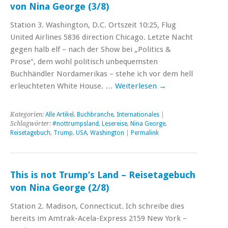
von Nina George (3/8)
Station 3. Washington, D.C. Ortszeit ‪10:25, Flug
‪United Airlines 5836 direction Chicago. Letzte Nacht
gegen halb elf – nach der Show bei „Politics &
Prose“, dem wohl politisch unbequemsten
Buchhändler Nordamerikas – stehe ich vor dem hell
erleuchteten White House. …
Weiterlesen
→
Kategorien:
Alle Artikel
,
Buchbranche
,
Internationales
|
Schlagwörter:
#nottrumpsland
,
Lesereise
,
Nina George
,
Reisetagebuch
,
Trump
,
USA
,
Washington
|
Permalink
This is not Trump’s Land – Reisetagebuch
von Nina George (2/8)
Station 2. Madison, Connecticut. Ich schreibe dies
bereits im Amtrak-Acela-Express ‪2159 New York –