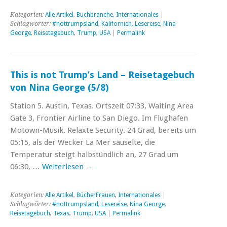
Kategorien:
Alle Artikel
,
Buchbranche
,
Internationales
|
Schlagwörter:
#nottrumpsland
,
Kalifornien
,
Lesereise
,
Nina
George
,
Reisetagebuch
,
Trump
,
USA
|
Permalink
This is not Trump’s Land – Reisetagebuch
von Nina George (5/8)
Station 5. Austin, Texas. Ortszeit 07:33, Waiting Area
Gate 3, Frontier Airline to San Diego. Im Flughafen
Motown-Musik. Relaxte Security. 24 Grad, bereits um
05:15, als der Wecker La Mer säuselte, die
Temperatur steigt halbstündlich an, 27 Grad um
06:30, …
Weiterlesen
→
Kategorien:
Alle Artikel
,
BücherFrauen
,
Internationales
|
Schlagwörter:
#nottrumpsland
,
Lesereise
,
Nina George
,
Reisetagebuch
,
Texas
,
Trump
,
USA
|
Permalink