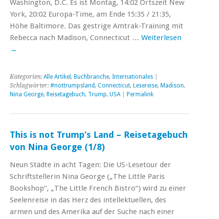
Washington, D.C. Es ist ‪Montag, 14:02 Ortszeit New
York, ‪20:02 Europa-Time, am Ende ‪15:35 / ‪21:35,
Höhe Baltimore. Das gestrige Amtrak-Training mit
Rebecca nach Madison, Connecticut …
Weiterlesen
→
Kategorien:
Alle Artikel
,
Buchbranche
,
Internationales
|
Schlagwörter:
#nottrumpsland
,
Connecticut
,
Lesereise
,
Madison
,
Nina George
,
Reisetagebuch
,
Trump
,
USA
|
Permalink
This is not Trump’s Land – Reisetagebuch
von Nina George (1/8)
Neun Städte in acht Tagen: Die US-Lesetour der
Schriftstellerin Nina George („The Little Paris
Bookshop“, „The Little French Bistro“) wird zu einer
Seelenreise in das Herz des intellektuellen, des
armen und des Amerika auf der Suche nach einer