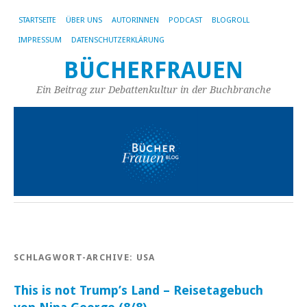
STARTSEITE
ÜBER UNS
AUTORINNEN
PODCAST
BLOGROLL
IMPRESSUM
DATENSCHUTZERKLÄRUNG
BÜCHERFRAUEN
Ein Beitrag zur Debattenkultur in der Buchbranche
SCHLAGWORT-ARCHIVE:
USA
This is not Trump’s Land – Reisetagebuch