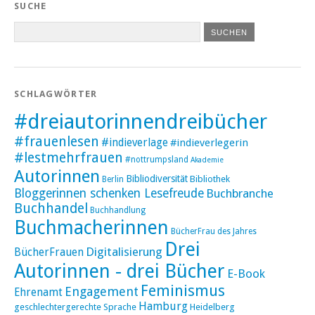
SUCHE
SCHLAGWÖRTER
#dreiautorinnendreibücher
#frauenlesen
#indieverlage
#indieverlegerin
#lestmehrfrauen
#nottrumpsland
Akademie
Autorinnen
Bibliodiversität
Bibliothek
Berlin
Bloggerinnen schenken Lesefreude
Buchbranche
Buchhandel
Buchhandlung
Buchmacherinnen
BücherFrau des Jahres
Drei
Digitalisierung
BücherFrauen
Autorinnen - drei Bücher
E-Book
Feminismus
Engagement
Ehrenamt
Hamburg
geschlechtergerechte Sprache
Heidelberg