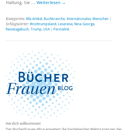
Haltung. Sie …
Weiterlesen
→
Kategorien:
Alle Artikel
,
Buchbranche
,
Internationales
,
Menschen
|
Schlagwörter:
#nottrumpsland
,
Lesereise
,
Nina George
,
Reisetagebuch
,
Trump
,
USA
|
Permalink
Herzlich willkommen!
Der BücherFrauen-Blog erweitert die bestehenden Webpräsenzen der