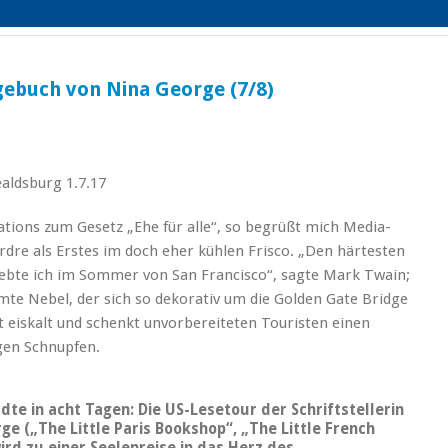
agebuch von Nina George (7/8)
ealdsburg 1.7.17
tions zum Gesetz „Ehe für alle“, so begrüßt mich Media-
rdre als Erstes im doch eher kühlen Frisco. „Den härtesten
lebte ich im Sommer von San Francisco“, sagte Mark Twain;
te Nebel, der sich so dekorativ um die Golden Gate Bridge
oft eiskalt und schenkt unvorbereiteten Touristen einen
gen Schnupfen.
dte in acht Tagen: Die US-Lesetour der Schriftstellerin
ge („The Little Paris Bookshop“, „The Little French