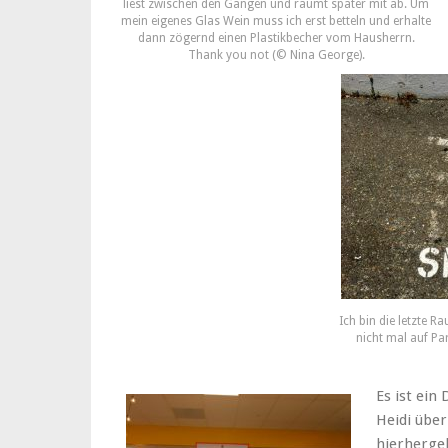
liest zwischen den Gängen und räumt später mit ab. Um
mein eigenes Glas Wein muss ich erst betteln und erhalte
dann zögernd einen Plastikbecher vom Hausherrn.
Thank you not (© Nina George).
Ich bin die letzte R
nicht mal auf P
Es ist ein
Heidi über
hierherge