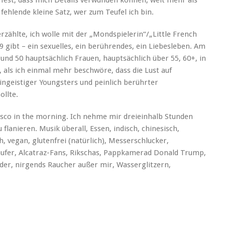
h fest, dass mich Details verwunden können, weit mehr als
ehlende kleine Satz, wer zum Teufel ich bin.
rzählte, ich wolle mit der „Mondspielerin“/„Little French
9 gibt – ein sexuelles, ein berührendes, ein Liebesleben. Am
nd 50 hauptsächlich Frauen, hauptsächlich über 55, 60+, in
, als ich einmal mehr beschwöre, dass die Lust auf
eingeistiger Youngsters und peinlich berührter
llte.
isco in the morning. Ich nehme mir dreieinhalb Stunden
u flanieren. Musik überall, Essen, indisch, chinesisch,
h, vegan, glutenfrei (natürlich), Messerschlucker,
äufer, Alcatraz-Fans, Rikschas, Pappkamerad Donald Trump,
der, nirgends Raucher außer mir, Wasserglitzern,