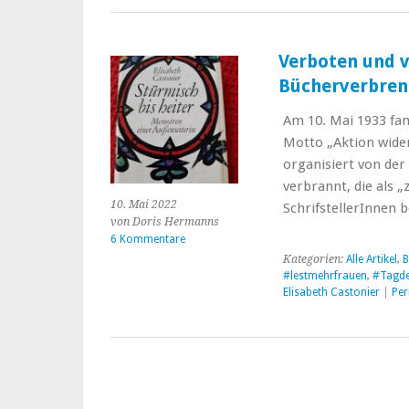
Verboten und v
Bücherverbrenn
Am 10. Mai 1933 fa
Motto „Aktion wider
organisiert von der
verbrannt, die als 
10. Mai 2022
SchrifstellerInnen
von Doris Hermanns
6 Kommentare
Kategorien:
Alle Artikel
,
B
#lestmehrfrauen
,
#Tagde
Elisabeth Castonier
|
Per