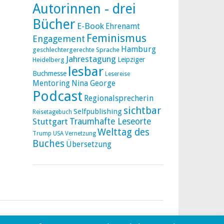
Autorinnen - drei
Bücher
E-Book
Ehrenamt
Feminismus
Engagement
Hamburg
geschlechtergerechte Sprache
Jahrestagung
Leipziger
Heidelberg
lesbar
Buchmesse
Lesereise
Mentoring
Nina George
Podcast
Regionalsprecherin
sichtbar
Selfpublishing
Reisetagebuch
Stuttgart
Traumhafte Leseorte
Welttag des
Trump
USA
Vernetzung
Buches
Übersetzung