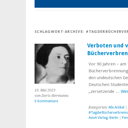
SCHLAGWORT-ARCHIVE:
#TAGDERBÜCHERVE
Verboten und v
Bücherverbren
Vor 90 Jahren – am 
Bücherverbrennunge
den undeutschen Gei
Deutschen Studenten
10. Mai 2023
„zersetzende …
Wei
von Doris Hermanns
6 Kommentare
Kategorien:
Alle Artikel
| 
#TagderBücherverbrenn
AvivA Verlag
,
Berlin
|
Per