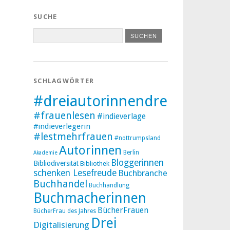
SUCHE
SCHLAGWÖRTER
#dreiautorinnendreibücher
#frauenlesen
#indieverlage
#indieverlegerin
#lestmehrfrauen
#nottrumpsland
Autorinnen
Berlin
Akademie
Bloggerinnen
Bibliodiversität
Bibliothek
schenken Lesefreude
Buchbranche
Buchhandel
Buchhandlung
Buchmacherinnen
BücherFrauen
BücherFrau des Jahres
Drei
Digitalisierung