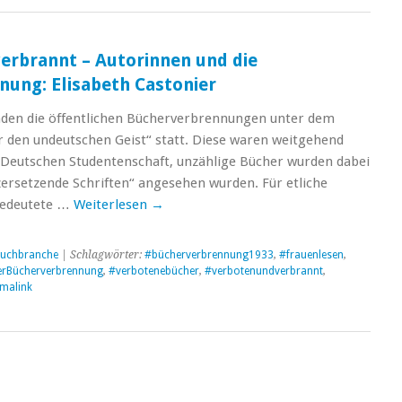
erbrannt – Autorinnen und die
ung: Elisabeth Castonier
nden die öffentlichen Bücherverbrennungen unter dem
 den undeutschen Geist“ statt. Diese waren weitgehend
 Deutschen Studentenschaft, unzählige Bücher wurden dabei
„zersetzende Schriften“ angesehen wurden. Für etliche
 bedeutete …
Weiterlesen
→
uchbranche
| Schlagwörter:
#bücherverbrennung1933
,
#frauenlesen
,
rBücherverbrennung
,
#verbotenebücher
,
#verbotenundverbrannt
,
malink