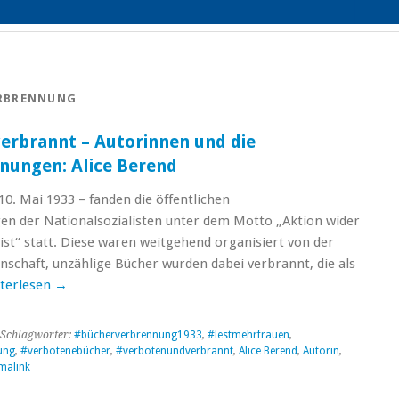
RBRENNUNG
erbrannt – Autorinnen und die
nungen: Alice Berend
10. Mai 1933 – fanden die öffentlichen
n der Nationalsozialisten unter dem Motto „Aktion wider
st“ statt. Diese waren weitgehend organisiert von der
schaft, unzählige Bücher wurden dabei verbrannt, die als
terlesen
→
Schlagwörter:
#bücherverbrennung1933
,
#lestmehrfrauen
,
ung
,
#verbotenebücher
,
#verbotenundverbrannt
,
Alice Berend
,
Autorin
,
malink