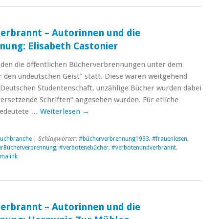
erbrannt – Autorinnen und die
ung: Elisabeth Castonier
nden die öffentlichen Bücherverbrennungen unter dem
 den undeutschen Geist“ statt. Diese waren weitgehend
 Deutschen Studentenschaft, unzählige Bücher wurden dabei
„zersetzende Schriften“ angesehen wurden. Für etliche
 bedeutete …
Weiterlesen
→
uchbranche
| Schlagwörter:
#bücherverbrennung1933
,
#frauenlesen
,
rBücherverbrennung
,
#verbotenebücher
,
#verbotenundverbrannt
,
malink
erbrannt – Autorinnen und die