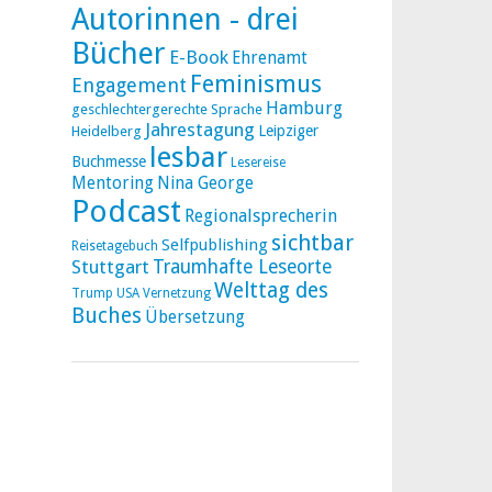
Autorinnen - drei
Bücher
E-Book
Ehrenamt
Feminismus
Engagement
Hamburg
geschlechtergerechte Sprache
Jahrestagung
Leipziger
Heidelberg
lesbar
Buchmesse
Lesereise
Mentoring
Nina George
Podcast
Regionalsprecherin
sichtbar
Selfpublishing
Reisetagebuch
Stuttgart
Traumhafte Leseorte
Welttag des
Trump
USA
Vernetzung
Buches
Übersetzung