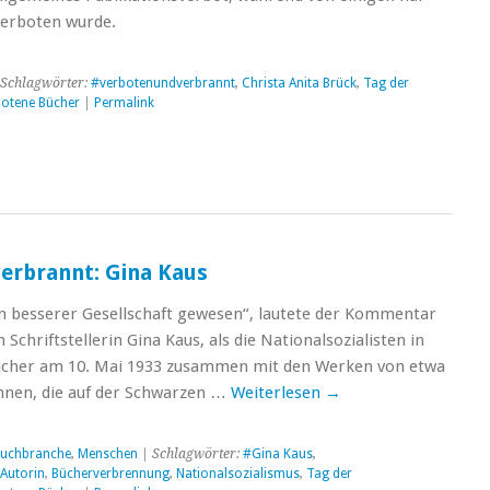
verboten wurde.
Schlagwörter:
#verbotenundverbrannt
,
Christa Anita Brück
,
Tag der
otene Bücher
|
Permalink
erbrannt: Gina Kaus
in besserer Gesellschaft gewesen“, lautete der Kommentar
 Schriftstellerin Gina Kaus, als die Nationalsozialisten in
ücher am 10. Mai 1933 zusammen mit den Werken von etwa
nnen, die auf der Schwarzen …
Weiterlesen
→
uchbranche
,
Menschen
| Schlagwörter:
#Gina Kaus
,
Autorin
,
Bücherverbrennung
,
Nationalsozialismus
,
Tag der