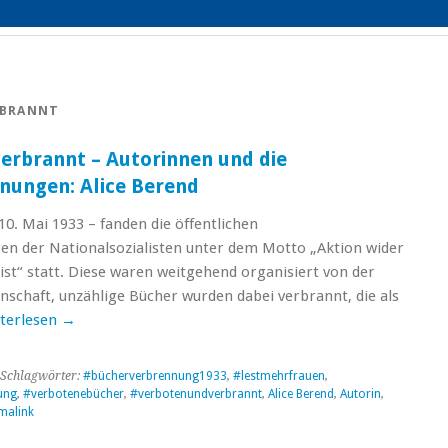
RBRANNT
erbrannt – Autorinnen und die
nungen: Alice Berend
10. Mai 1933 – fanden die öffentlichen
n der Nationalsozialisten unter dem Motto „Aktion wider
st“ statt. Diese waren weitgehend organisiert von der
schaft, unzählige Bücher wurden dabei verbrannt, die als
terlesen
→
Schlagwörter:
#bücherverbrennung1933
,
#lestmehrfrauen
,
ung
,
#verbotenebücher
,
#verbotenundverbrannt
,
Alice Berend
,
Autorin
,
malink