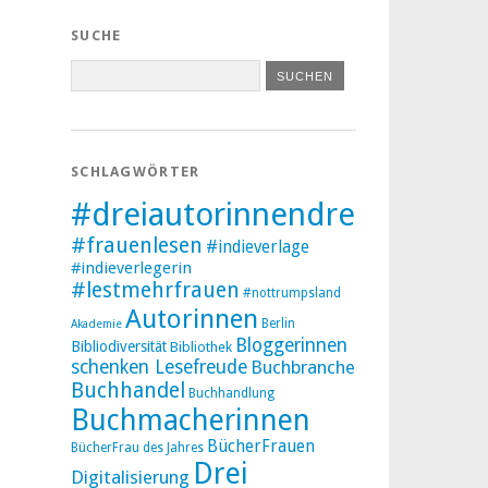
SUCHE
SCHLAGWÖRTER
#dreiautorinnendreibücher
#frauenlesen
#indieverlage
#indieverlegerin
#lestmehrfrauen
#nottrumpsland
Autorinnen
Berlin
Akademie
Bloggerinnen
Bibliodiversität
Bibliothek
schenken Lesefreude
Buchbranche
Buchhandel
Buchhandlung
Buchmacherinnen
BücherFrauen
BücherFrau des Jahres
Drei
Digitalisierung