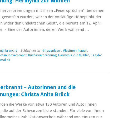
nung: Hermynia Zur Mühlen
ücherverbrennungen mit ihren „Feuersprüchen“, bei denen
r geworfen wurden, waren der vorläufige Höhepunkt der
n wider den undeutschen Geist“, die bereits am 12. April
e. – Eine der Autorinnen, deren Werk während …
uchbranche
| Schlagwörter:
#frauenlesen
,
#lestmehrfrauen
,
botenundverbrannt
,
Bücherverbrennung
,
Hermynia Zur Mühlen
,
Tag der
rmalink
erbrannt – Autorinnen und die
ungen: Christa Anita Brück
rden die Werke von etwa 130 Autoren und Autorinnen
, die auf der Schwarzen Liste standen. Für viele von ihnen
allgemeines Publikationsverbot, während von einigen nur