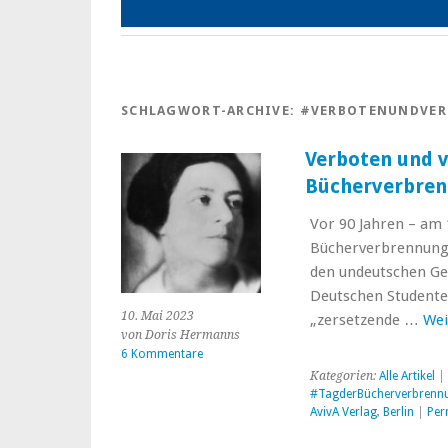
SCHLAGWORT-ARCHIVE:
#VERBOTENUNDVE
Verboten und v
Bücherverbren
Vor 90 Jahren – am 
Bücherverbrennunge
den undeutschen Gei
Deutschen Studenten
10. Mai 2023
„zersetzende …
Wei
von Doris Hermanns
6 Kommentare
Kategorien:
Alle Artikel
| 
#TagderBücherverbrenn
AvivA Verlag
,
Berlin
|
Per