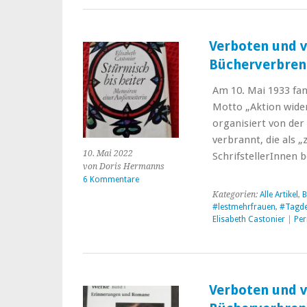
Verboten und v
Bücherverbrenn
Am 10. Mai 1933 fa
Motto „Aktion wider
organisiert von der
verbrannt, die als 
10. Mai 2022
SchrifstellerInnen
von Doris Hermanns
6 Kommentare
Kategorien:
Alle Artikel
,
B
#lestmehrfrauen
,
#Tagde
Elisabeth Castonier
|
Per
Verboten und v