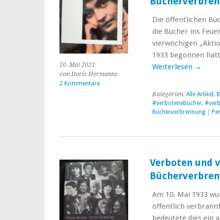
Bücherverbren
Die öffentlichen B
die Bücher ins Feue
vierwöchigen „Aktio
1933 begonnen hatt
10. Mai 2021
Weiterlesen
→
von Doris Hermanns
2 Kommentare
Kategorien:
Alle Artikel
,
B
#verbotenebücher
,
#ver
Bücherverbrennung
|
Pe
Verboten und v
Bücherverbrenn
Am 10. Mai 1933 wu
öffentlich verbrannt
bedeutete dies ein 