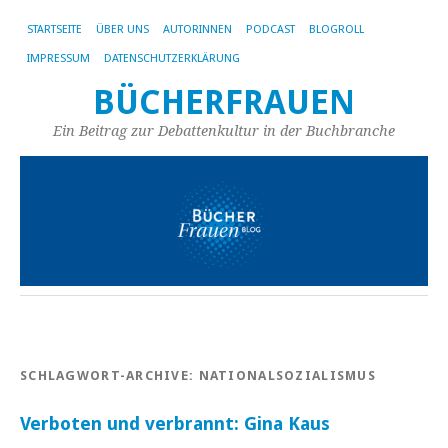
STARTSEITE
ÜBER UNS
AUTORINNEN
PODCAST
BLOGROLL
IMPRESSUM
DATENSCHUTZERKLÄRUNG
BÜCHERFRAUEN
Ein Beitrag zur Debattenkultur in der Buchbranche
SCHLAGWORT-ARCHIVE:
NATIONALSOZIALISMUS
Verboten und verbrannt: Gina Kaus