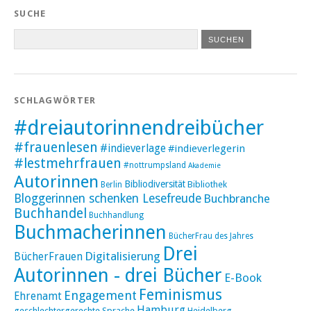
SUCHE
SCHLAGWÖRTER
#dreiautorinnendreibücher
#frauenlesen
#indieverlage
#indieverlegerin
#lestmehrfrauen
#nottrumpsland
Akademie
Autorinnen
Bibliodiversität
Bibliothek
Berlin
Bloggerinnen schenken Lesefreude
Buchbranche
Buchhandel
Buchhandlung
Buchmacherinnen
BücherFrau des Jahres
Drei
Digitalisierung
BücherFrauen
Autorinnen - drei Bücher
E-Book
Feminismus
Engagement
Ehrenamt
Hamburg
geschlechtergerechte Sprache
Heidelberg