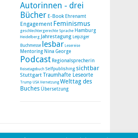
Autorinnen - drei
Bücher
E-Book
Ehrenamt
Feminismus
Engagement
Hamburg
geschlechtergerechte Sprache
Jahrestagung
Leipziger
Heidelberg
lesbar
Buchmesse
Lesereise
Mentoring
Nina George
Podcast
Regionalsprecherin
sichtbar
Selfpublishing
Reisetagebuch
Stuttgart
Traumhafte Leseorte
Welttag des
Trump
USA
Vernetzung
Buches
Übersetzung