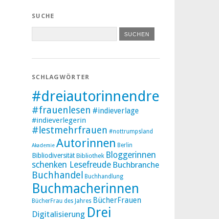
SUCHE
SCHLAGWÖRTER
#dreiautorinnendreibücher
#frauenlesen
#indieverlage
#indieverlegerin
#lestmehrfrauen
#nottrumpsland
Autorinnen
Berlin
Akademie
Bloggerinnen
Bibliodiversität
Bibliothek
schenken Lesefreude
Buchbranche
Buchhandel
Buchhandlung
Buchmacherinnen
BücherFrauen
BücherFrau des Jahres
Drei
Digitalisierung