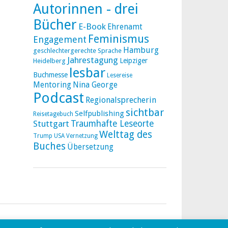
Autorinnen - drei
Bücher
E-Book
Ehrenamt
Feminismus
Engagement
Hamburg
geschlechtergerechte Sprache
Jahrestagung
Leipziger
Heidelberg
lesbar
Buchmesse
Lesereise
Mentoring
Nina George
Podcast
Regionalsprecherin
sichtbar
Selfpublishing
Reisetagebuch
Stuttgart
Traumhafte Leseorte
Welttag des
Trump
USA
Vernetzung
Buches
Übersetzung