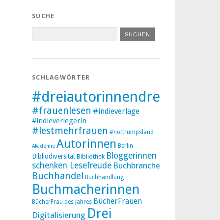
SUCHE
SCHLAGWÖRTER
#dreiautorinnendreibücher
#frauenlesen
#indieverlage
#indieverlegerin
#lestmehrfrauen
#nottrumpsland
Autorinnen
Berlin
Akademie
Bloggerinnen
Bibliodiversität
Bibliothek
schenken Lesefreude
Buchbranche
Buchhandel
Buchhandlung
Buchmacherinnen
BücherFrauen
BücherFrau des Jahres
Drei
Digitalisierung