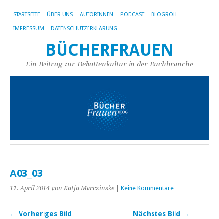
STARTSEITE
ÜBER UNS
AUTORINNEN
PODCAST
BLOGROLL
IMPRESSUM
DATENSCHUTZERKLÄRUNG
BÜCHERFRAUEN
Ein Beitrag zur Debattenkultur in der Buchbranche
A03_03
11. April 2014
von Katja Marczinske
|
Keine Kommentare
← Vorheriges Bild
Nächstes Bild →