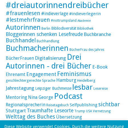
#dreiautorinnendreibücher
#frauenlesen
#indieverlage
#indieverlegerin
#lestmehrfrauen
#nottrumpsland
Akademie
Autorinnen
Bibliodiversität
Bibliothek
Berlin
Bloggerinnen schenken Lesefreude
Buchbranche
Buchhandel
Buchhandlung
Buchmacherinnen
BücherFrau des Jahres
Drei
Digitalisierung
BücherFrauen
Autorinnen - drei Bücher
E-Book
Feminismus
Engagement
Ehrenamt
Hamburg
geschlechtergerechte Sprache
Heidelberg
lesbar
Jahrestagung
Leipziger Buchmesse
Lesereise
Podcast
Mentoring
Nina George
sichtbar
Regionalsprecherin
Selfpublishing
Reisetagebuch
Stuttgart
Traumhafte Leseorte
Trump
USA
Vernetzung
Welttag des Buches
Übersetzung
Diese Website verwendet Cookies. Durch die weitere Nutzung