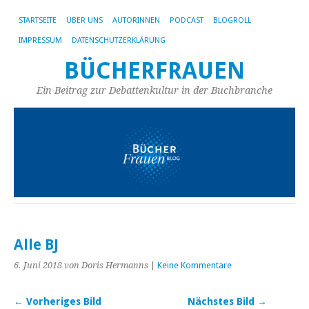
STARTSEITE
ÜBER UNS
AUTORINNEN
PODCAST
BLOGROLL
IMPRESSUM
DATENSCHUTZERKLÄRUNG
BÜCHERFRAUEN
Ein Beitrag zur Debattenkultur in der Buchbranche
Alle BJ
6. Juni 2018
von Doris Hermanns
|
Keine Kommentare
← Vorheriges Bild
Nächstes Bild →