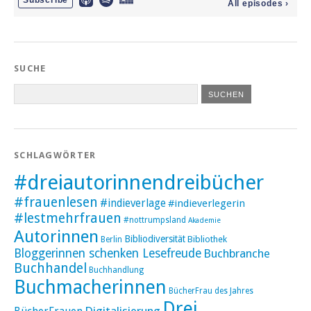
SUCHE
SCHLAGWÖRTER
#dreiautorinnendreibücher
#frauenlesen
#indieverlage
#indieverlegerin
#lestmehrfrauen
#nottrumpsland
Akademie
Autorinnen
Bibliodiversität
Bibliothek
Berlin
Bloggerinnen schenken Lesefreude
Buchbranche
Buchhandel
Buchhandlung
Buchmacherinnen
BücherFrau des Jahres
Drei
Digitalisierung