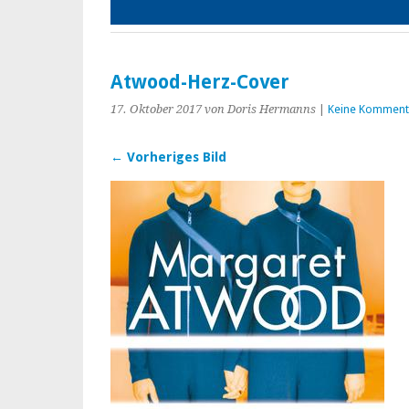
Atwood-Herz-Cover
17. Oktober 2017
von Doris Hermanns
|
Keine Komment
← Vorheriges Bild