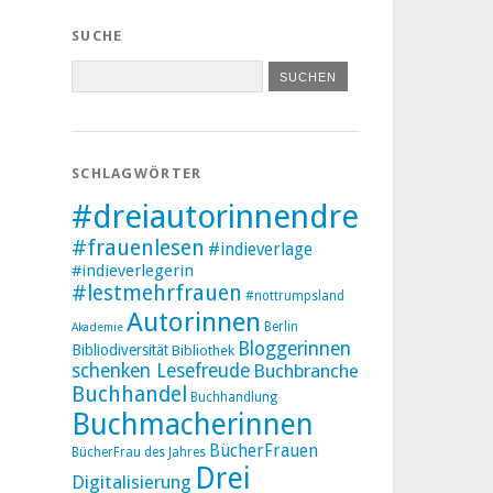
SUCHE
SCHLAGWÖRTER
#dreiautorinnendreibücher
#frauenlesen
#indieverlage
#indieverlegerin
#lestmehrfrauen
#nottrumpsland
Autorinnen
Berlin
Akademie
Bloggerinnen
Bibliodiversität
Bibliothek
schenken Lesefreude
Buchbranche
Buchhandel
Buchhandlung
Buchmacherinnen
BücherFrauen
BücherFrau des Jahres
Drei
Digitalisierung