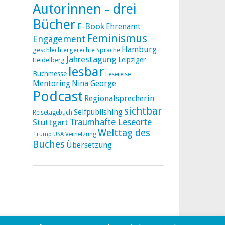
Autorinnen - drei
Bücher
E-Book
Ehrenamt
Feminismus
Engagement
Hamburg
geschlechtergerechte Sprache
Jahrestagung
Leipziger
Heidelberg
lesbar
Buchmesse
Lesereise
Mentoring
Nina George
Podcast
Regionalsprecherin
sichtbar
Selfpublishing
Reisetagebuch
Stuttgart
Traumhafte Leseorte
Welttag des
Trump
USA
Vernetzung
Buches
Übersetzung