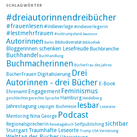
SCHLAGWÖRTER
#dreiautorinnendreibücher
#frauenlesen
#indieverlage
#indieverlegerin
#lestmehrfrauen
#nottrumpsland
Akademie
Autorinnen
Bibliodiversität
Bibliothek
Berlin
Bloggerinnen schenken Lesefreude
Buchbranche
Buchhandel
Buchhandlung
Buchmacherinnen
BücherFrau des Jahres
Drei
Digitalisierung
BücherFrauen
Autorinnen - drei Bücher
E-Book
Feminismus
Engagement
Ehrenamt
Hamburg
geschlechtergerechte Sprache
Heidelberg
lesbar
Jahrestagung
Leipziger Buchmesse
Lesereise
Podcast
Mentoring
Nina George
sichtbar
Regionalsprecherin
Selfpublishing
Reisetagebuch
Stuttgart
Traumhafte Leseorte
Trump
USA
Vernetzung
Welttag des Buches