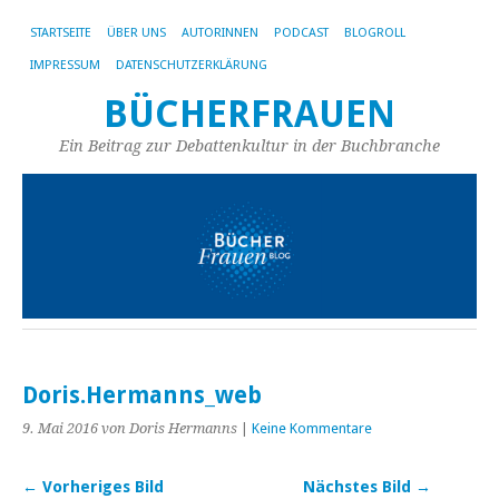
STARTSEITE
ÜBER UNS
AUTORINNEN
PODCAST
BLOGROLL
IMPRESSUM
DATENSCHUTZERKLÄRUNG
BÜCHERFRAUEN
Ein Beitrag zur Debattenkultur in der Buchbranche
Doris.Hermanns_web
9. Mai 2016
von Doris Hermanns
|
Keine Kommentare
← Vorheriges Bild
Nächstes Bild →