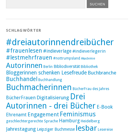
SCHLAGWÖRTER
#dreiautorinnendreibücher
#frauenlesen
#indieverlage
#indieverlegerin
#lestmehrfrauen
#nottrumpsland
Akademie
Autorinnen
Bibliodiversität
Bibliothek
Berlin
Bloggerinnen schenken Lesefreude
Buchbranche
Buchhandel
Buchhandlung
Buchmacherinnen
BücherFrau des Jahres
Drei
Digitalisierung
BücherFrauen
Autorinnen - drei Bücher
E-Book
Feminismus
Engagement
Ehrenamt
Hamburg
geschlechtergerechte Sprache
Heidelberg
lesbar
Jahrestagung
Leipziger Buchmesse
Lesereise