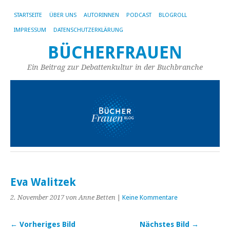
STARTSEITE
ÜBER UNS
AUTORINNEN
PODCAST
BLOGROLL
IMPRESSUM
DATENSCHUTZERKLÄRUNG
BÜCHERFRAUEN
Ein Beitrag zur Debattenkultur in der Buchbranche
Eva Walitzek
2. November 2017
von Anne Betten
|
Keine Kommentare
← Vorheriges Bild
Nächstes Bild →