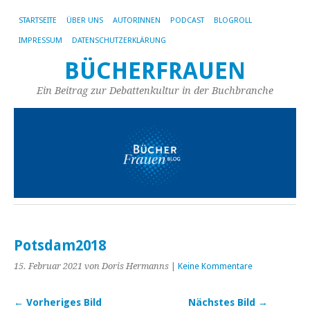
STARTSEITE
ÜBER UNS
AUTORINNEN
PODCAST
BLOGROLL
IMPRESSUM
DATENSCHUTZERKLÄRUNG
BÜCHERFRAUEN
Ein Beitrag zur Debattenkultur in der Buchbranche
Potsdam2018
15. Februar 2021
von Doris Hermanns
|
Keine Kommentare
← Vorheriges Bild
Nächstes Bild →