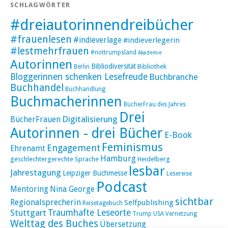
SCHLAGWÖRTER
#dreiautorinnendreibücher
#frauenlesen
#indieverlage
#indieverlegerin
#lestmehrfrauen
#nottrumpsland
Akademie
Autorinnen
Bibliodiversität
Bibliothek
Berlin
Bloggerinnen schenken Lesefreude
Buchbranche
Buchhandel
Buchhandlung
Buchmacherinnen
BücherFrau des Jahres
Drei
Digitalisierung
BücherFrauen
Autorinnen - drei Bücher
E-Book
Feminismus
Engagement
Ehrenamt
Hamburg
geschlechtergerechte Sprache
Heidelberg
lesbar
Jahrestagung
Leipziger Buchmesse
Lesereise
Podcast
Mentoring
Nina George
sichtbar
Regionalsprecherin
Selfpublishing
Reisetagebuch
Stuttgart
Traumhafte Leseorte
Trump
USA
Vernetzung
Welttag des Buches
Übersetzung