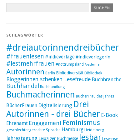
SCHLAGWÖRTER
#dreiautorinnendreibücher
#frauenlesen
#indieverlage
#indieverlegerin
#lestmehrfrauen
#nottrumpsland
Akademie
Autorinnen
Bibliodiversität
Bibliothek
Berlin
Bloggerinnen schenken Lesefreude
Buchbranche
Buchhandel
Buchhandlung
Buchmacherinnen
BücherFrau des Jahres
Drei
Digitalisierung
BücherFrauen
Autorinnen - drei Bücher
E-Book
Feminismus
Engagement
Ehrenamt
Hamburg
geschlechtergerechte Sprache
Heidelberg
lesbar
Jahrestagung
Leipziger Buchmesse
Lesereise