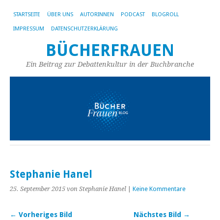
STARTSEITE
ÜBER UNS
AUTORINNEN
PODCAST
BLOGROLL
IMPRESSUM
DATENSCHUTZERKLÄRUNG
BÜCHERFRAUEN
Ein Beitrag zur Debattenkultur in der Buchbranche
Stephanie Hanel
25. September 2015
von Stephanie Hanel
|
Keine Kommentare
← Vorheriges Bild
Nächstes Bild →