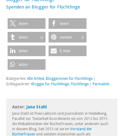
Spenden an Blogger für Flüchtlinge
teilen
teilen
teilen
merken
0
0
teilen
E-Mail
teilen
Kategorien:
Alle Artikel
,
Bloggerinnen für Flüchtlinge
|
Schlagwörter:
Blogger für Flüchtlinge
,
Flüchtlinge
|
Permalink
Autor:
Jana Stahl
Jana Stahl ist freie Lektorin und Journalistin in Heidelberg.
Parallel zur Textarbeit koordinierte sie von 2012 bis 2015
die Webaktivitäten der BücherFrauen, unter anderem auch
in diesem Blog. Seit 2015 ist sie im
Vorstand der
BücherFrauen
und seitdem inzwischen auch als