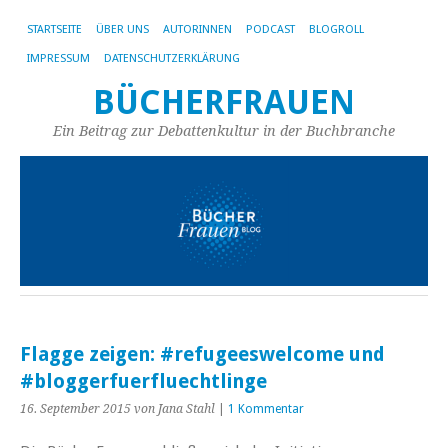
STARTSEITE
ÜBER UNS
AUTORINNEN
PODCAST
BLOGROLL
IMPRESSUM
DATENSCHUTZERKLÄRUNG
BÜCHERFRAUEN
Ein Beitrag zur Debattenkultur in der Buchbranche
Flagge zeigen: #refugeeswelcome und
#bloggerfuerfluechtlinge
16. September 2015
von Jana Stahl
|
1 Kommentar