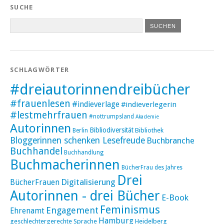
SUCHE
SCHLAGWÖRTER
#dreiautorinnendreibücher
#frauenlesen
#indieverlage
#indieverlegerin
#lestmehrfrauen
#nottrumpsland
Akademie
Autorinnen
Bibliodiversität
Bibliothek
Berlin
Bloggerinnen schenken Lesefreude
Buchbranche
Buchhandel
Buchhandlung
Buchmacherinnen
BücherFrau des Jahres
Drei
Digitalisierung
BücherFrauen
Autorinnen - drei Bücher
E-Book
Feminismus
Engagement
Ehrenamt
Hamburg
geschlechtergerechte Sprache
Heidelberg