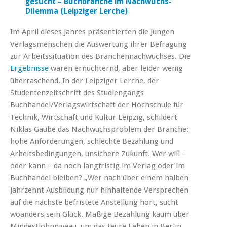
gesucht – Buchbranche im Nachwuchs-
Dilemma (Leipziger Lerche)
Im April dieses Jahres präsentierten die Jungen
Verlagsmenschen die Auswertung ihrer Befragung
zur Arbeitssituation des Branchennachwuchses. Die
Ergebnisse
waren ernüchternd, aber leider wenig
überraschend. In der Leipziger Lerche, der
Studentenzeitschrift des Studiengangs
Buchhandel/Verlagswirtschaft der Hochschule für
Technik, Wirtschaft und Kultur Leipzig, schildert
Niklas Gaube das Nachwuchsproblem der Branche:
hohe Anforderungen, schlechte Bezahlung und
Arbeitsbedingungen, unsichere Zukunft. Wer will –
oder kann – da noch langfristig im Verlag oder im
Buchhandel bleiben? „Wer nach über einem halben
Jahrzehnt Ausbildung nur hinhaltende Versprechen
auf die nächste befristete Anstellung hört, sucht
woanders sein Glück. Mäßige Bezahlung kaum über
Mindestlohnniveau, um das teure Leben in Berlin,