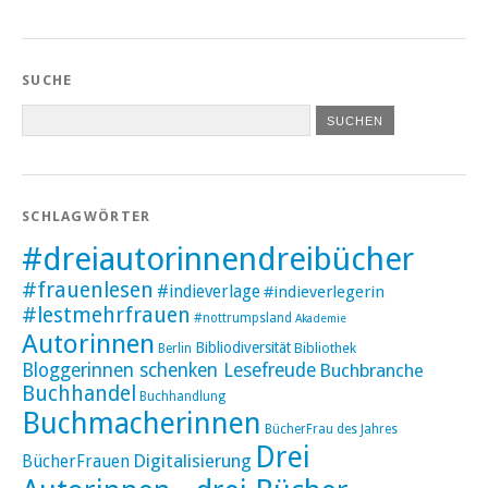
SUCHE
SCHLAGWÖRTER
#dreiautorinnendreibücher
#frauenlesen
#indieverlage
#indieverlegerin
#lestmehrfrauen
#nottrumpsland
Akademie
Autorinnen
Bibliodiversität
Bibliothek
Berlin
Bloggerinnen schenken Lesefreude
Buchbranche
Buchhandel
Buchhandlung
Buchmacherinnen
BücherFrau des Jahres
Drei
Digitalisierung
BücherFrauen