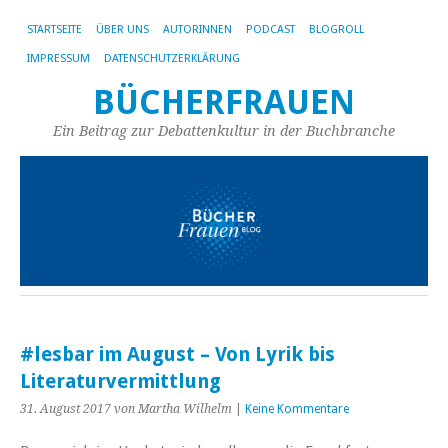
STARTSEITE
ÜBER UNS
AUTORINNEN
PODCAST
BLOGROLL
IMPRESSUM
DATENSCHUTZERKLÄRUNG
BÜCHERFRAUEN
Ein Beitrag zur Debattenkultur in der Buchbranche
#lesbar im August – Von Lyrik bis
Literaturvermittlung
31. August 2017
von Martha Wilhelm
|
Keine Kommentare