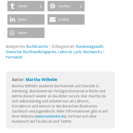
teilen
merken
0
0
teilen
E-Mail
teilen
Kategorien:
Buchbranche
| Schlagwörter:
Bundestagswahl
,
Deutscher Buchhandlungspreis
,
Lektorat
,
Lyrik
,
Nachwuchs
|
Permalink
Autor:
Martha Wilhelm
Martha Wilhelm studierte Germanistik und Slavistik in
Hamburg, absolvierte ein Verlagsvolontariat in Berlin und
kehrte danach wieder an die Alster zurück. Hier machte sie
sich selbstständig und arbeitet nun als Lektorin,
Korrektorin und Autorin in den Bereichen illustriertes
Sachbuch und Jugendbuch. Mehr Informationen gibt es auf
ihrer Website (
www.textwinkel.de
). Sie freut sich über
Austausch auf Facebook und Twitter.