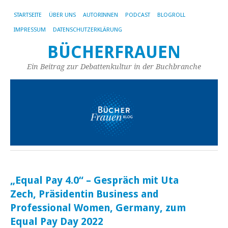
STARTSEITE
ÜBER UNS
AUTORINNEN
PODCAST
BLOGROLL
IMPRESSUM
DATENSCHUTZERKLÄRUNG
BÜCHERFRAUEN
Ein Beitrag zur Debattenkultur in der Buchbranche
„Equal Pay 4.0“ – Gespräch mit Uta
Zech, Präsidentin Business and
Professional Women, Germany, zum
Equal Pay Day 2022