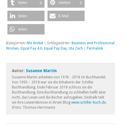
teilen
merken
0
0
teilen
E-Mail
teilen
Kategorien:
Alle Artikel
| Schlagwörter:
Business and Professional
Women
,
Equal Pay 4.0
,
Equal Pay Day
,
Uta Zech
|
Permalink
Autor:
Susanne Martin
Susanne Martin arbeitete von 1976 - 2018 im Buchhandel.
Von 1995 – 2018 war sie die Inhaberin der Schiller
Buchhandlung. Ende Februar 2018 schloss sie die
Buchhandlung. Eine Buchhandlung zu schließen heißt aber
nicht, das Lesen und die Bücher aufzugeben. Deshalb teilt
sie ihre Leseerlebnisse in ihrem Blog
www.schiller-buch.de
.
(Foto: Thomas Herrmann)