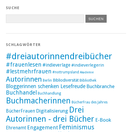
SUCHE
SCHLAGWÖRTER
#dreiautorinnendreibücher
#frauenlesen
#indieverlage
#indieverlegerin
#lestmehrfrauen
#nottrumpsland
Akademie
Autorinnen
Bibliodiversität
Bibliothek
Berlin
Bloggerinnen schenken Lesefreude
Buchbranche
Buchhandel
Buchhandlung
Buchmacherinnen
BücherFrau des Jahres
Drei
Digitalisierung
BücherFrauen
Autorinnen - drei Bücher
E-Book
Feminismus
Engagement
Ehrenamt