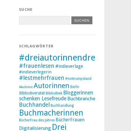
SUCHE
SCHLAGWÖRTER
#dreiautorinnendreibücher
#frauenlesen
#indieverlage
#indieverlegerin
#lestmehrfrauen
#nottrumpsland
Autorinnen
Berlin
Akademie
Bloggerinnen
Bibliodiversität
Bibliothek
schenken Lesefreude
Buchbranche
Buchhandel
Buchhandlung
Buchmacherinnen
BücherFrauen
BücherFrau des Jahres
Drei
Digitalisierung