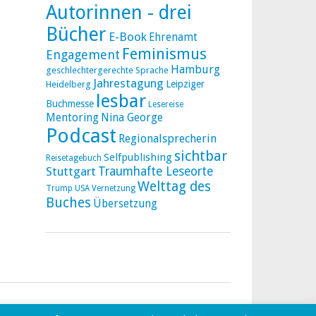
Autorinnen - drei
Bücher
E-Book
Ehrenamt
Feminismus
Engagement
Hamburg
geschlechtergerechte Sprache
Jahrestagung
Leipziger
Heidelberg
lesbar
Buchmesse
Lesereise
Mentoring
Nina George
Podcast
Regionalsprecherin
sichtbar
Selfpublishing
Reisetagebuch
Stuttgart
Traumhafte Leseorte
Welttag des
Trump
USA
Vernetzung
Buches
Übersetzung