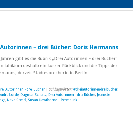
i Autorinnen – drei Bücher: Doris Hermanns
 Jahren gibt es die Rubrik „Drei Autorinnen – drei Bücher“
m Jubiläum deshalb ein kurzer Rückblick und die Tipps der
ermanns, derzeit Städtesprecherin in Berlin.
rei Autorinnen - drei Bücher
| Schlagwörter:
#dreiautorinnendreibücher
,
Audre Lorde
,
Dagmar Schultz
,
Drei Autorinnen - drei Bücher
,
Jeanette
ngs
,
Nava Semel
,
Susan Hawthorne
|
Permalink