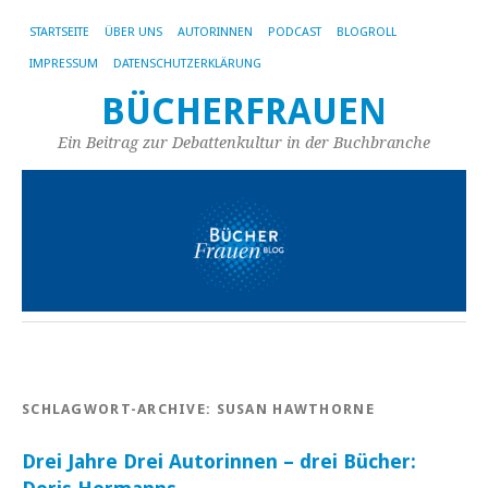
STARTSEITE
ÜBER UNS
AUTORINNEN
PODCAST
BLOGROLL
IMPRESSUM
DATENSCHUTZERKLÄRUNG
BÜCHERFRAUEN
Ein Beitrag zur Debattenkultur in der Buchbranche
SCHLAGWORT-ARCHIVE:
SUSAN HAWTHORNE
Drei Jahre Drei Autorinnen – drei Bücher: