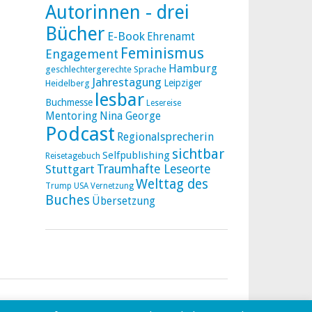
Autorinnen - drei
Bücher
E-Book
Ehrenamt
Feminismus
Engagement
Hamburg
geschlechtergerechte Sprache
Jahrestagung
Leipziger
Heidelberg
lesbar
Buchmesse
Lesereise
Mentoring
Nina George
Podcast
Regionalsprecherin
sichtbar
Selfpublishing
Reisetagebuch
Stuttgart
Traumhafte Leseorte
Welttag des
Trump
USA
Vernetzung
Buches
Übersetzung