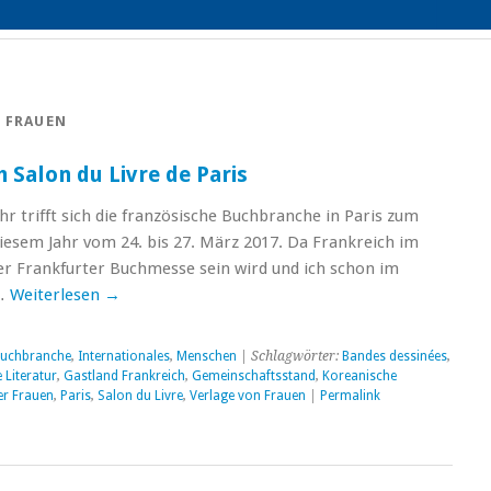
R FRAUEN
 Salon du Livre de Paris
hr trifft sich die französische Buchbranche in Paris zum
 diesem Jahr vom 24. bis 27. März 2017. Da Frankreich im
r Frankfurter Buchmesse sein wird und ich schon im
 …
Weiterlesen
→
uchbranche
,
Internationales
,
Menschen
| Schlagwörter:
Bandes dessinées
,
 Literatur
,
Gastland Frankreich
,
Gemeinschaftsstand
,
Koreanische
er Frauen
,
Paris
,
Salon du Livre
,
Verlage von Frauen
|
Permalink