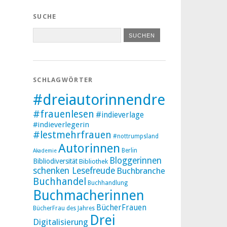
SUCHE
SCHLAGWÖRTER
#dreiautorinnendreibücher
#frauenlesen
#indieverlage
#indieverlegerin
#lestmehrfrauen
#nottrumpsland
Autorinnen
Berlin
Akademie
Bloggerinnen
Bibliodiversität
Bibliothek
schenken Lesefreude
Buchbranche
Buchhandel
Buchhandlung
Buchmacherinnen
BücherFrauen
BücherFrau des Jahres
Drei
Digitalisierung