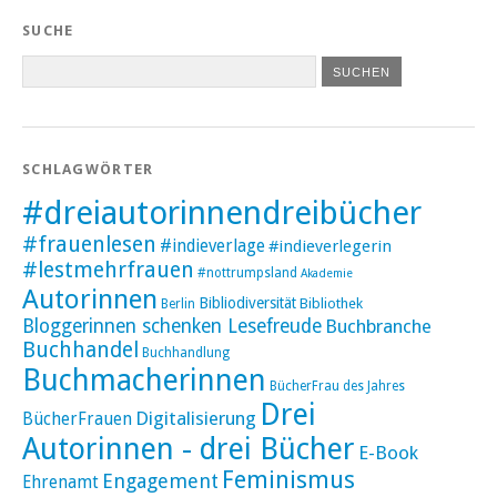
SUCHE
SCHLAGWÖRTER
#dreiautorinnendreibücher
#frauenlesen
#indieverlage
#indieverlegerin
#lestmehrfrauen
#nottrumpsland
Akademie
Autorinnen
Bibliodiversität
Bibliothek
Berlin
Bloggerinnen schenken Lesefreude
Buchbranche
Buchhandel
Buchhandlung
Buchmacherinnen
BücherFrau des Jahres
Drei
Digitalisierung
BücherFrauen
Autorinnen - drei Bücher
E-Book
Feminismus
Engagement
Ehrenamt