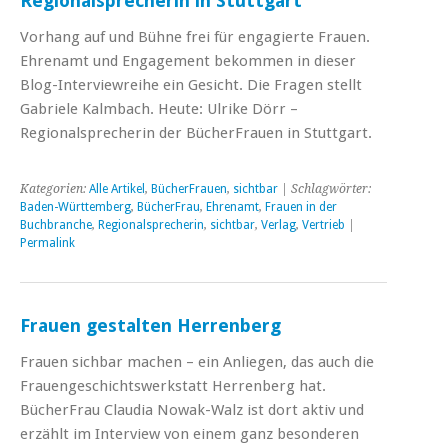
Regionalsprecherin in Stuttgart
Vorhang auf und Bühne frei für engagierte Frauen.
Ehrenamt und Engagement bekommen in dieser
Blog-Interviewreihe ein Gesicht. Die Fragen stellt
Gabriele Kalmbach. Heute: Ulrike Dörr –
Regionalsprecherin der BücherFrauen in Stuttgart.
Kategorien:
Alle Artikel
,
BücherFrauen
,
sichtbar
| Schlagwörter:
Baden-Württemberg
,
BücherFrau
,
Ehrenamt
,
Frauen in der
Buchbranche
,
Regionalsprecherin
,
sichtbar
,
Verlag
,
Vertrieb
|
Permalink
Frauen gestalten Herrenberg
Frauen sichbar machen – ein Anliegen, das auch die
Frauengeschichtswerkstatt Herrenberg hat.
BücherFrau Claudia Nowak-Walz ist dort aktiv und
erzählt im Interview von einem ganz besonderen