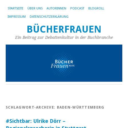
STARTSEITE
ÜBER UNS
AUTORINNEN
PODCAST
BLOGROLL
IMPRESSUM
DATENSCHUTZERKLÄRUNG
BÜCHERFRAUEN
Ein Beitrag zur Debattenkultur in der Buchbranche
SCHLAGWORT-ARCHIVE:
BADEN-WÜRTTEMBERG
#Sichtbar: Ulrike Dörr –