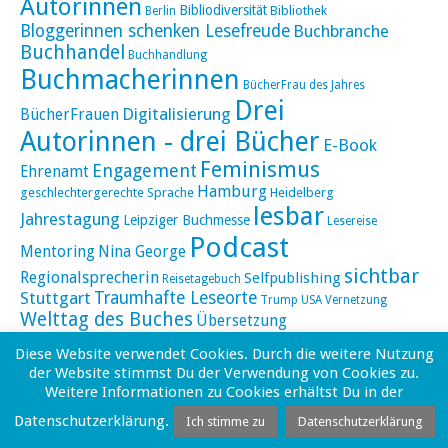
Autorinnen
Bibliodiversität
Bibliothek
Berlin
Bloggerinnen schenken Lesefreude
Buchbranche
Buchhandel
Buchhandlung
Buchmacherinnen
BücherFrau des Jahres
Drei
Digitalisierung
BücherFrauen
Autorinnen - drei Bücher
E-Book
Feminismus
Engagement
Ehrenamt
Hamburg
geschlechtergerechte Sprache
Heidelberg
lesbar
Jahrestagung
Leipziger Buchmesse
Lesereise
Podcast
Mentoring
Nina George
sichtbar
Regionalsprecherin
Selfpublishing
Reisetagebuch
Stuttgart
Traumhafte Leseorte
Trump
USA
Vernetzung
Welttag des Buches
Übersetzung
Diese Website verwendet Cookies. Durch die weitere Nutzung
der Website stimmst Du der Verwendung von Cookies zu.
Weitere Informationen zu Cookies erhältst Du in der
Proudly powered by
WordPress
|
Theme: Yoko von
Elmastudio
Datenschutzerklärung.
Oben
Ich stimme zu
Datenschutzerklärung