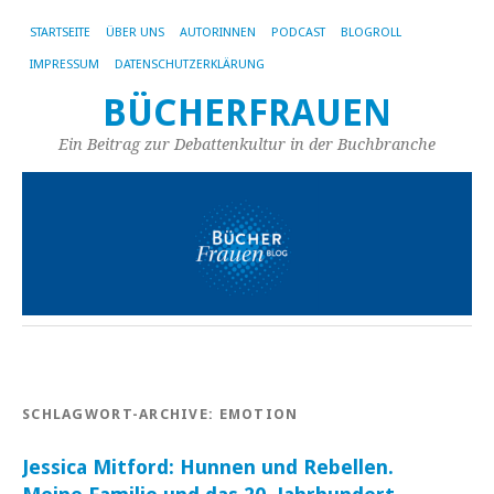
STARTSEITE
ÜBER UNS
AUTORINNEN
PODCAST
BLOGROLL
IMPRESSUM
DATENSCHUTZERKLÄRUNG
BÜCHERFRAUEN
Ein Beitrag zur Debattenkultur in der Buchbranche
SCHLAGWORT-ARCHIVE:
EMOTION
Jessica Mitford: Hunnen und Rebellen.