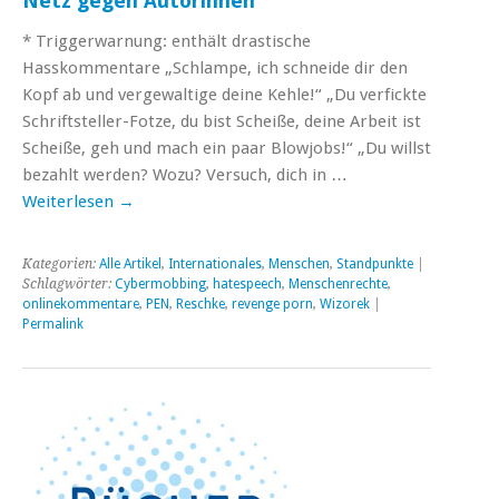
Netz gegen Autorinnen
* Triggerwarnung: enthält drastische
Hasskommentare „Schlampe, ich schneide dir den
Kopf ab und vergewaltige deine Kehle!“ „Du verfickte
Schriftsteller-Fotze, du bist Scheiße, deine Arbeit ist
Scheiße, geh und mach ein paar Blowjobs!“ „Du willst
bezahlt werden? Wozu? Versuch, dich in …
Weiterlesen
→
Kategorien:
Alle Artikel
,
Internationales
,
Menschen
,
Standpunkte
|
Schlagwörter:
Cybermobbing
,
hatespeech
,
Menschenrechte
,
onlinekommentare
,
PEN
,
Reschke
,
revenge porn
,
Wizorek
|
Permalink