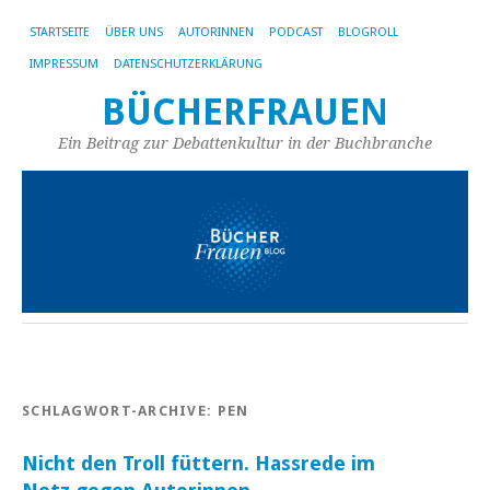
STARTSEITE
ÜBER UNS
AUTORINNEN
PODCAST
BLOGROLL
IMPRESSUM
DATENSCHUTZERKLÄRUNG
BÜCHERFRAUEN
Ein Beitrag zur Debattenkultur in der Buchbranche
SCHLAGWORT-ARCHIVE:
PEN
Nicht den Troll füttern. Hassrede im