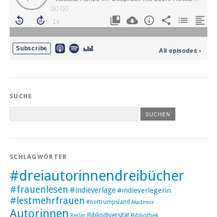
SUCHE
SCHLAGWÖRTER
#dreiautorinnendreibücher
#frauenlesen
#indieverlage
#indieverlegerin
#lestmehrfrauen
#nottrumpsland
Akademie
Autorinnen
Bibliodiversität
Bibliothek
Berlin