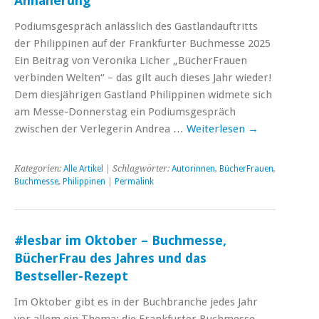
Annäherung
Podiumsgespräch anlässlich des Gastlandauftritts
der Philippinen auf der Frankfurter Buchmesse 2025
Ein Beitrag von Veronika Licher „BücherFrauen
verbinden Welten“ ­­– das gilt auch dieses Jahr wieder!
Dem diesjährigen Gastland Philippinen widmete sich
am Messe-Donnerstag ein Podiumsgespräch
zwischen der Verlegerin Andrea …
Weiterlesen
→
Kategorien:
Alle Artikel
| Schlagwörter:
Autorinnen
,
BücherFrauen
,
Buchmesse
,
Philippinen
|
Permalink
#lesbar im Oktober – Buchmesse,
BücherFrau des Jahres und das
Bestseller-Rezept
Im Oktober gibt es in der Buchbranche jedes Jahr
vor allem ein Thema: die Frankfurter Buchmesse.