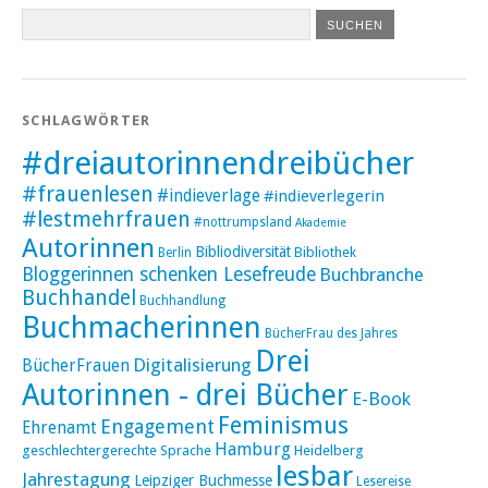
SCHLAGWÖRTER
#dreiautorinnendreibücher
#frauenlesen
#indieverlage
#indieverlegerin
#lestmehrfrauen
#nottrumpsland
Akademie
Autorinnen
Bibliodiversität
Bibliothek
Berlin
Bloggerinnen schenken Lesefreude
Buchbranche
Buchhandel
Buchhandlung
Buchmacherinnen
BücherFrau des Jahres
Drei
Digitalisierung
BücherFrauen
Autorinnen - drei Bücher
E-Book
Feminismus
Engagement
Ehrenamt
Hamburg
geschlechtergerechte Sprache
Heidelberg
lesbar
Jahrestagung
Leipziger Buchmesse
Lesereise