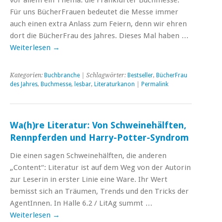
Für uns BücherFrauen bedeutet die Messe immer
auch einen extra Anlass zum Feiern, denn wir ehren
dort die BücherFrau des Jahres. Dieses Mal haben …
Weiterlesen
→
Kategorien:
Buchbranche
| Schlagwörter:
Bestseller
,
BücherFrau
des Jahres
,
Buchmesse
,
lesbar
,
Literaturkanon
|
Permalink
Wa(h)re Literatur: Von Schweinehälften,
Rennpferden und Harry-Potter-Syndrom
Die einen sagen Schweinehälften, die anderen
„Content“: Literatur ist auf dem Weg von der Autorin
zur Leserin in erster Linie eine Ware. Ihr Wert
bemisst sich an Träumen, Trends und den Tricks der
AgentInnen. In Halle 6.2 / LitAg summt …
Weiterlesen
→