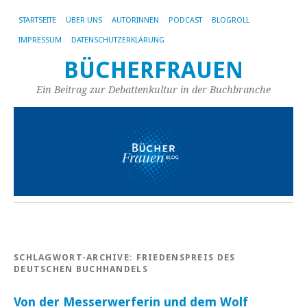
STARTSEITE
ÜBER UNS
AUTORINNEN
PODCAST
BLOGROLL
IMPRESSUM
DATENSCHUTZERKLÄRUNG
BÜCHERFRAUEN
Ein Beitrag zur Debattenkultur in der Buchbranche
SCHLAGWORT-ARCHIVE:
FRIEDENSPREIS DES
DEUTSCHEN BUCHHANDELS
Von der Messerwerferin und dem Wolf