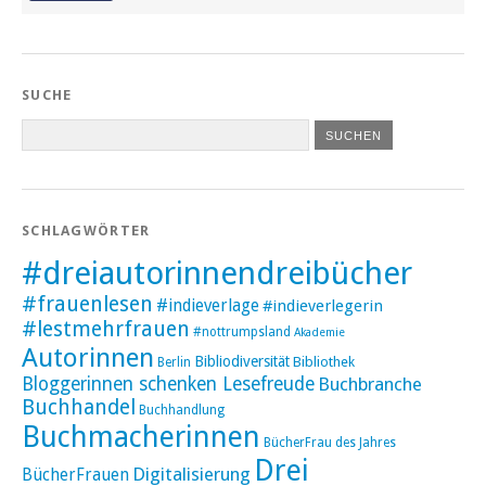
SUCHE
SCHLAGWÖRTER
#dreiautorinnendreibücher
#frauenlesen
#indieverlage
#indieverlegerin
#lestmehrfrauen
#nottrumpsland
Akademie
Autorinnen
Bibliodiversität
Bibliothek
Berlin
Bloggerinnen schenken Lesefreude
Buchbranche
Buchhandel
Buchhandlung
Buchmacherinnen
BücherFrau des Jahres
Drei
Digitalisierung
BücherFrauen