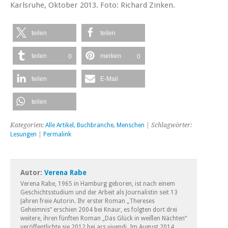
Karlsruhe, Oktober 2013. Foto: Richard Zinken.
teilen
teilen
teilen
merken
0
0
teilen
E-Mail
teilen
Kategorien:
Alle Artikel
,
Buchbranche
,
Menschen
| Schlagwörter:
Lesungen
|
Permalink
Autor:
Verena Rabe
Verena Rabe, 1965 in Hamburg geboren, ist nach einem
Geschichtsstudium und der Arbeit als Journalistin seit 13
Jahren freie Autorin. Ihr erster Roman „Thereses
Geheimnis“ erschien 2004 bei Knaur, es folgten dort drei
weitere, ihren fünften Roman „Das Glück in weißen Nächten“
veröffentlichte sie 2012 bei ars vivendi. Im August 2014