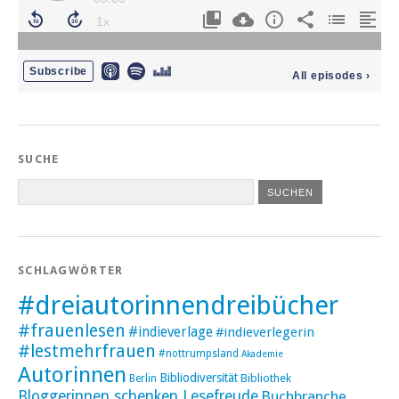
SUCHE
SCHLAGWÖRTER
#dreiautorinnendreibücher
#frauenlesen
#indieverlage
#indieverlegerin
#lestmehrfrauen
#nottrumpsland
Akademie
Autorinnen
Bibliodiversität
Bibliothek
Berlin
Bloggerinnen schenken Lesefreude
Buchbranche