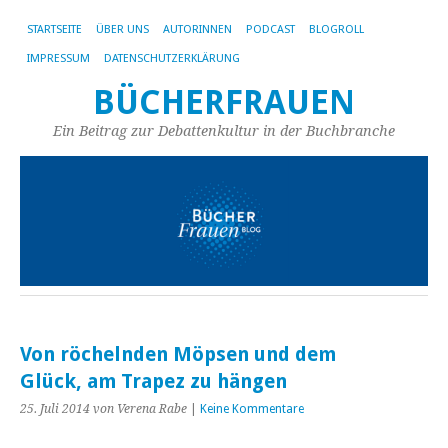
STARTSEITE
ÜBER UNS
AUTORINNEN
PODCAST
BLOGROLL
IMPRESSUM
DATENSCHUTZERKLÄRUNG
BÜCHERFRAUEN
Ein Beitrag zur Debattenkultur in der Buchbranche
Von röchelnden Möpsen und dem
Glück, am Trapez zu hängen
25. Juli 2014
von Verena Rabe
|
Keine Kommentare