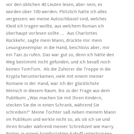
vor den üblichen 40 Leuten lesen, aber nein, es
würden über 100 werden. Plötzlich hatte ich alles
vergessen: wo meine Autoschlüssel sind, welches
Kleid ich tragen wollte, aus welchem Roman ich
überhaupt vorlesen sollte … Aus
Charlottes
Rückkehr
, sagte mein Mann, drückte mir mein
Lesungsexemplar in die Hand, beschloss aber, mir
ein Taxi zu rufen. Das war gut so, denn ich hätte den
Weg bestimmt nicht gefunden, und ich besaß noch
keinen
TomTom
. Als die Zuhörer die Treppe in die
Krypta herunterkamen, viele mit einem meiner
Romane in der Hand, war ich der glücklichste
Mensch in diesem Raum. Bis zu der Frage aus dem
Publikum: „Was machen Sie mit Ihren Kindern,
stecken Sie die in einen Schrank, während Sie
schreiben?“ Meine Tochter saß neben meinem Mann
im Publikum und wirkte nicht so, als ob ich sie und
ihren Bruder während meiner Schreibzeit wie Harry
Potter in einem komfortablen Kabuff unterbringen